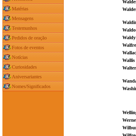
Walde
Matérias
Walde
Mensagens
Waldi
Testemunhos
Waldo
Waldy
Pedidos de oração
Walfr
Fotos de eventos
Walla
Notícias
Wallis
Curiosidades
Walte
Aniversariantes
Wand
Nomes/Significados
Washi
Wellin
Werne
Wilbu
Wilfre