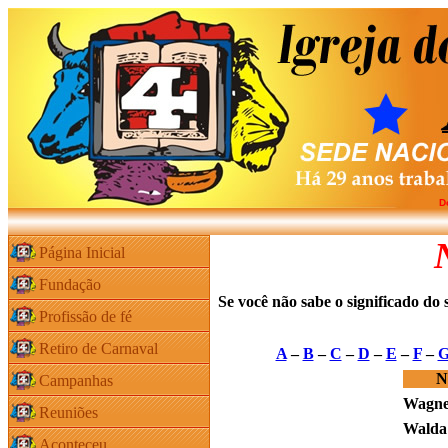
D
Página Inicial
Fundação
Se você não sabe o significado do
Profissão de fé
Retiro de Carnaval
A
–
B
–
C
–
D
–
E
–
F
–
N
Campanhas
Wagne
Reuniões
Walda
Aconteceu