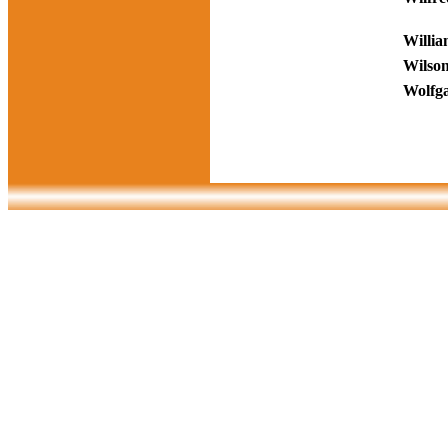
Willi
Wilso
Wolfg