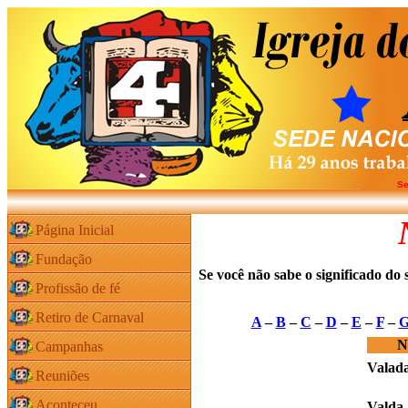
Se
Página Inicial
Fundação
Se você não sabe o significado do
Profissão de fé
Retiro de Carnaval
A
–
B
–
C
–
D
–
E
–
F
–
N
Campanhas
Valad
Reuniões
Aconteceu
Valda