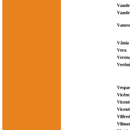
Vande
Vander
Vanes
Vânia
Vera
Veren
Verôn
Vespa
Vicênc
Vicent
Vicent
Vilfre
Vilma