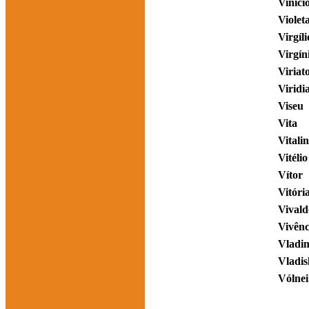
Viníci
Violet
Virgíli
Virgín
Viriat
Viridi
Viseu
Vita
Vitali
Vitélio
Vítor
Vitória
Vivald
Vivênc
Vladi
Vladis
Vólnei