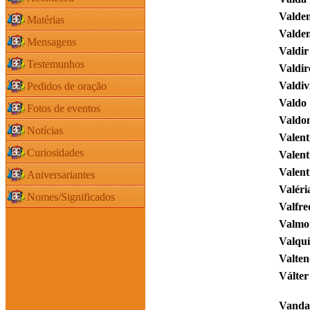
Valde
Matérias
Valde
Mensagens
Valdir
Testemunhos
Valdir
Valdiv
Pedidos de oração
Valdo
Fotos de eventos
Valdo
Notícias
Valen
Curiosidades
Valent
Valent
Aniversariantes
Valéri
Nomes/Significados
Valfre
Valmo
Valquí
Valten
Válter
Vanda