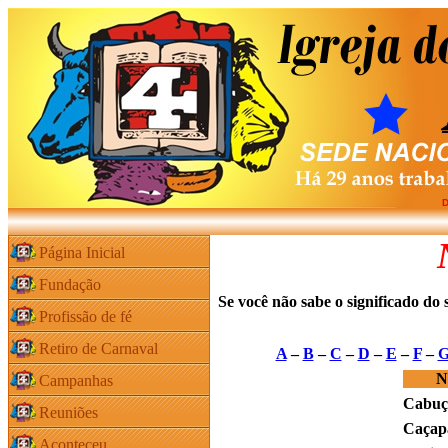
D
Página Inicial
Fundação
Se você não sabe o significado do
Profissão de fé
Retiro de Carnaval
A
–
B
–
C
–
D
–
E
–
F
–
N
Campanhas
Cabuç
Reuniões
Caçap
Aconteceu