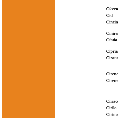
Cícero
Cid
Cincin
Cinira
Cíntia
Cipri
Ciran
Ciren
Ciren
Ciríac
Cirilo
Cirino