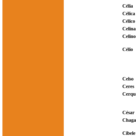
Célia
Célica
Célico
Celina
Celino
Célio
Celso
Ceres
Cerqu
César
Chaga
Cibele