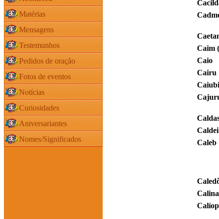
Cacild
Matérias
Cadm
Mensagens
Caeta
Testemunhos
Caim 
Caio
Pedidos de oração
Cairu
Fotos de eventos
Caiub
Notícias
Cajur
Curiosidades
Calda
Aniversariantes
Caldei
Nomes/Significados
Caleb
Caled
Calina
Calíop