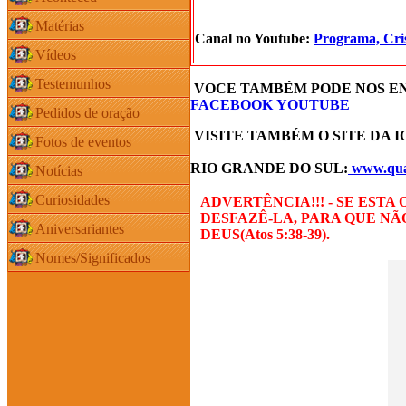
Matérias
Canal no Youtube:
Programa, Cri
Vídeos
Testemunhos
VOCE TAMBÉM PODE NOS E
FACEBOOK
YOUTUBE
Pedidos de oração
VISITE TAMBÉM O SITE DA I
Fotos de eventos
RIO GRANDE DO SUL:
www.quad
Notícias
Curiosidades
ADVERTÊNCIA!!! - SE ESTA
DESFAZÊ-LA, PARA QUE 
Aniversariantes
DEUS(Atos 5:38-39).
Nomes/Significados