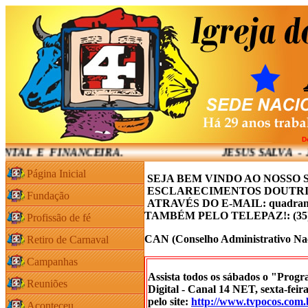
D
MENTAL E FINANCEIRA. JESUS SALVA - JESUS CURA
Página Inicial
SEJA BEM VINDO AO NOSSO S
ESCLARECIMENTOS DOUTRI
Fundação
ATRAVÉS DO E-MAIL: quadrang
TAMBÉM PELO TELEPAZ!: (35)
Profissão de fé
CAN (Conselho Administrativo Nac
Retiro de Carnaval
Campanhas
Assista todos os sábados o "Prog
Reuniões
Digital - Canal 14 NET, sexta-feir
pelo site:
http://www.tvpocos.com.
Aconteceu