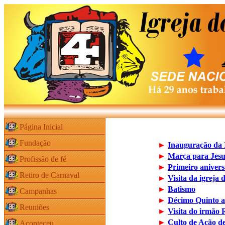
Página Inicial
Fundação
►
Inauguração da 
►
Marça para Jes
Profissão de fé
►
Primeiro aniver
Retiro de Carnaval
►
Visita da igreja
►
Batismo
Campanhas
►
Décimo Quinto an
Reuniões
►
Visita do irmão
►
Culto de Ação d
Aconteceu