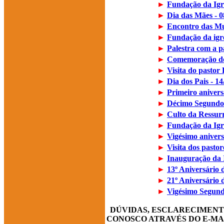
►
Fundação da Ig
►
Dia das Mães - 0
►
Encontro das Mu
►
Fundação da ig
►
Palestra com a p
►
Comemoração do 
►
Visita do pastor
►
Dia dos Pais - 14
►
Primeiro anivers
►
Décimo Segundo 
►
Culto da Ressurr
►
Fundação da Igr
►
Vigésimo aniver
►
Visita dos pasto
►
Inauguração da 
►
13º Aniversário 
►
21º Aniversário d
►
Vigésimo Segundo
DÚVIDAS, ESCLARECIMENT
CONOSCO ATRAVÉS DO E-MAIL: