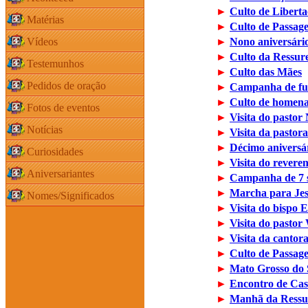
►
Culto de Libert
Matérias
►
Culto de Passag
Vídeos
►
Nono aniversári
►
Culto da Ressur
Testemunhos
►
Culto das Mães
Pedidos de oração
►
Campanha de fun
►
Culto de homena
Fotos de eventos
►
Visita do pastor 
Notícias
►
Visita da pastor
►
Décimo aniversá
Curiosidades
►
Visita do rever
Aniversariantes
►
Campanha de 7 
►
Marcha para Jes
Nomes/Significados
►
Visita do bispo
►
Visita do pastor
►
Visita da canto
►
Culto de Passag
►
Mato Grosso do 
►
Encontro de Cas
►
Manhã da Ressur