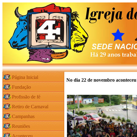
Página Inicial
No dia 22 de novembro aconteceu
Fundação
Profissão de fé
Retiro de Carnaval
Campanhas
Reuniões
Aconteceu