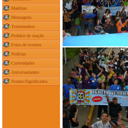
Matérias
Mensagens
Testemunhos
Pedidos de oração
Fotos de eventos
Notícias
Curiosidades
Aniversariantes
Nomes/Significados