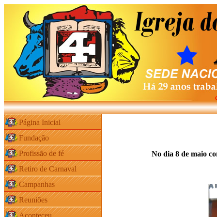
Página Inicial
Fundação
Profissão de fé
No dia 8 de maio c
Retiro de Carnaval
Campanhas
Reuniões
Aconteceu