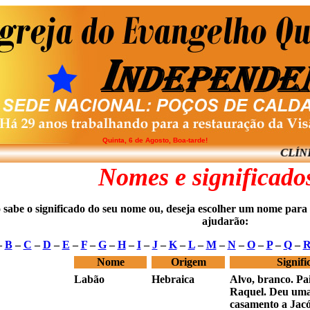
Quinta, 6 de Agosto, Boa-tarde!
CLÍNICA DE
Nomes e significados
 sabe o significado do seu nome ou, deseja escolher um nome para o
ajudarão:
–
B
–
C
–
D
–
E
–
F
–
G
–
H
–
I
–
J
–
K
–
L
–
M
–
N
–
O
–
P
–
Q
–
Nome
Origem
Signifi
Labão
Hebraica
Alvo, branco. Pai
Raquel. Deu uma
casamento a Jacó