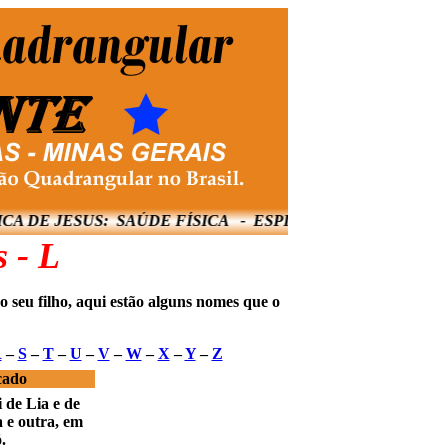
 JESUS: SAÚDE FÍSICA - ESPIRITUAL - MENTAL E
 - L
 seu filho, aqui estão alguns nomes que o
R
–
S
–
T
–
U
–
V
–
W
–
X
–
Y
–
Z
cado
 de Lia e de
 e outra, em
.