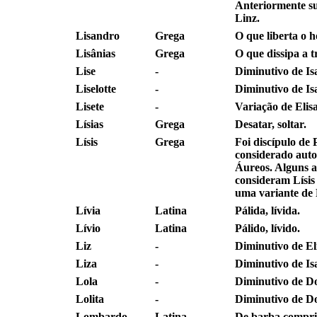
Anteriormente su
Linz.
Lisandro
Grega
O que liberta o 
Lisânias
Grega
O que dissipa a tr
Lise
-
Diminutivo de Is
Liselotte
-
Diminutivo de Is
Lisete
-
Variação de Elisa
Lísias
Grega
Desatar, soltar.
Lísis
Grega
Foi discípulo de 
considerado auto
Áureos. Alguns a
consideram Lísi
uma variante de 
Lívia
Latina
Pálida, lívida.
Lívio
Latina
Pálido, lívido.
Liz
-
Diminutivo de El
Liza
-
Diminutivo de Is
Lola
-
Diminutivo de Do
Lolita
-
Diminutivo de Do
Lombardo
Latina
De barba compri