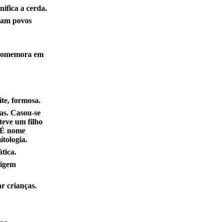
nifica a cerda.
ram povos
 comemora em
te, formosa.
as. Casou-se
teve um filho
 É nome
itologia.
tica.
rigem
r crianças.