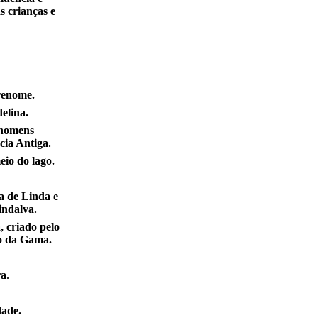
s crianças e
renome.
elina.
 homens
cia Antiga.
eio do lago.
a de Linda e
indalva.
, criado pelo
io da Gama.
ra.
ade.