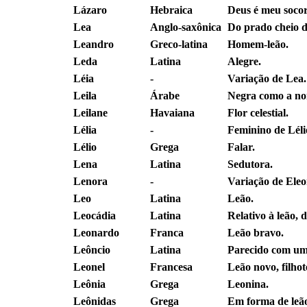
Lázaro
Hebraica
Deus é meu socor
Lea
Anglo-saxônica
Do prado cheio d
Leandro
Greco-latina
Homem-leão.
Leda
Latina
Alegre.
Léia
-
Variação de Lea.
Leila
Árabe
Negra como a noit
Leilane
Havaiana
Flor celestial.
Lélia
-
Feminino de Léli
Lélio
Grega
Falar.
Lena
Latina
Sedutora.
Lenora
-
Variação de Eleo
Leo
Latina
Leão.
Leocádia
Latina
Relativo à leão, d
Leonardo
Franca
Leão bravo.
Leôncio
Latina
Parecido com um
Leonel
Francesa
Leão novo, filhot
Leônia
Grega
Leonina.
Leônidas
Grega
Em forma de leã