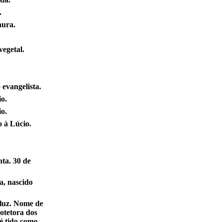
.
aura.
egetal.
 evangelista.
o.
o.
o à Lúcio.
ta. 30 de
a, nascido
luz. Nome de
otetora dos
é tido como