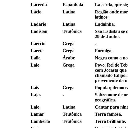
Lacerda
Espanhola
La cerda, que sig
Lácio
Latina
Região onde mo
latinos.
Ladário
Latina
Ladainha.
Ladislau
Teutônica
São Ladislau se
29 de Junho.
Laércio
Grega
-
Laerte
Grega
Formiga.
Laila
Árabe
Negra como a noi
Laio
Grega
Povo. Rei de Teb
com Jocasta que 
chamado Édipo.
proveniente da m
Laís
Grega
Popular, democrá
Lajes
-
Sobrenome de o
geográfica.
Lalo
Latina
Cantar para nina
Lamar
Teutônica
Terra famosa.
Lamberto
Teutônica
Terra brilhante.