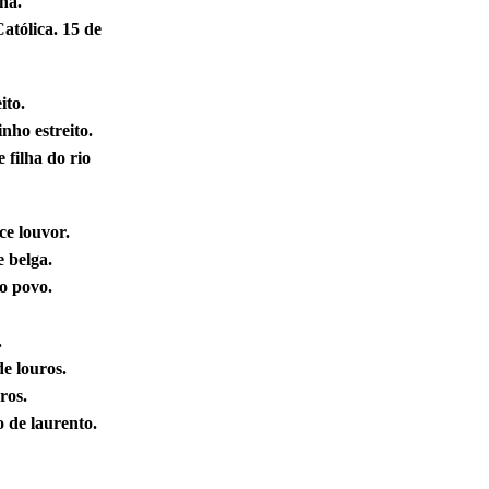
na.
atólica. 15 de
ito.
ho estreito.
 filha do rio
e louvor.
 belga.
o povo.
.
e louros.
ros.
o de laurento.