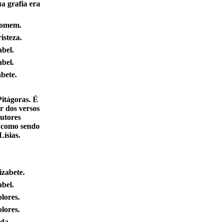
a grafia era
homem.
isteza.
abel.
abel.
bete.
Pitágoras. É
r dos versos
utores
s como sendo
Lísias.
izabete.
abel.
lores.
lores.
da.