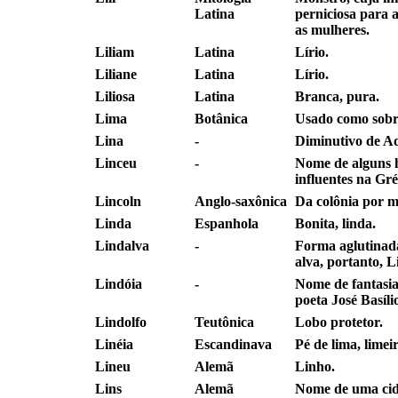
Latina
perniciosa para a
as mulheres.
Liliam
Latina
Lírio.
Liliane
Latina
Lírio.
Liliosa
Latina
Branca, pura.
Lima
Botânica
Usado como sob
Lina
-
Diminutivo de Ad
Linceu
-
Nome de alguns
influentes na Gré
Lincoln
Anglo-saxônica
Da colônia por m
Linda
Espanhola
Bonita, linda.
Lindalva
-
Forma aglutinad
alva, portanto, L
Lindóia
-
Nome de fantasia
poeta José Basíl
Lindolfo
Teutônica
Lobo protetor.
Linéia
Escandinava
Pé de lima, limei
Lineu
Alemã
Linho.
Lins
Alemã
Nome de uma cid