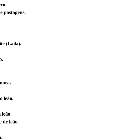
ro.
e pastagens.
e (Laila).
o.
nora.
o leão.
 leão.
e de leão.
o.