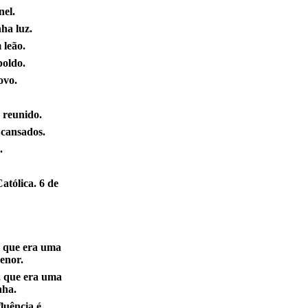
nel.
ha luz.
 leão.
poldo.
ovo.
 reunido.
e cansados.
.
atólica. 6 de
, que era uma
enor.
, que era uma
nha.
luência é