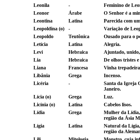
Leonila
-
Feminino de Leo
Leonor
Árabe
O Senhor é a min
Leontina
Latina
Parecida com um
Leopoldina (o)
-
Variação de Leo
Leopoldo
Teutônica
Ousado para o p
Letícia
Latina
Alegria.
Levi
Hebraica
Ajuntado, unido,
Lia
Hebraica
De olhos tristes 
Liana
Francesa
Vinha trepadeira
Libânia
Grega
Incenso.
Licéria
-
Santa da Igreja C
Janeiro.
Lícia (o)
Grega
Luz.
Licínia (o)
Latina
Cabelos lisos.
Lídia
Grega
Mulher da Lídia
região da Ásia M
Lígia
Latina
Natural da Lígia
região da Alema
Lili
Mitologia
Monstro, cuja inf