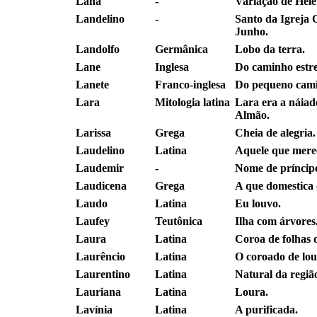
Lana
-
Variação de Hele
Landelino
-
Santo da Igreja C
Junho.
Landolfo
Germânica
Lobo da terra.
Lane
Inglesa
Do caminho estre
Lanete
Franco-inglesa
Do pequeno camin
Lara
Mitologia latina
Lara era a náiade
Almão.
Larissa
Grega
Cheia de alegria.
Laudelino
Latina
Aquele que merec
Laudemir
-
Nome de príncipe
Laudicena
Grega
A que domestica 
Laudo
Latina
Eu louvo.
Laufey
Teutônica
Ilha com árvores
Laura
Latina
Coroa de folhas d
Laurêncio
Latina
O coroado de lou
Laurentino
Latina
Natural da regiã
Lauriana
Latina
Loura.
Lavínia
Latina
A purificada.