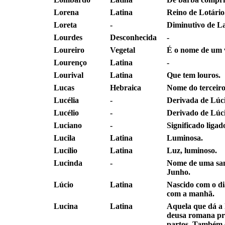
Lorena
Latina
Reino de Lotário
Loreta
-
Diminutivo de L
Lourdes
Desconhecida
-
Loureiro
Vegetal
É o nome de um v
Lourenço
Latina
-
Lourival
Latina
Que tem louros.
Lucas
Hebraica
Nome do terceiro
Lucélia
-
Derivada de Lúci
Lucélio
-
Derivado de Lúci
Luciano
-
Significado ligad
Lucila
Latina
Luminosa.
Lucílio
Latina
Luz, luminoso.
Lucinda
-
Nome de uma san
Junho.
Lúcio
Latina
Nascido com o di
com a manhã.
Lucina
Latina
Aquela que dá a 
deusa romana pr
partos. Também 