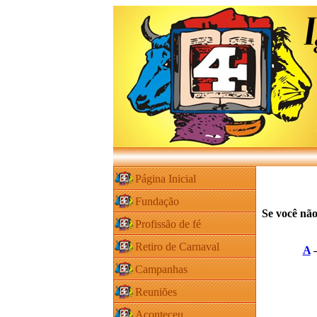
Página Inicial
Fundação
Se você não
Profissão de fé
Retiro de Carnaval
A
Campanhas
Reuniões
Aconteceu