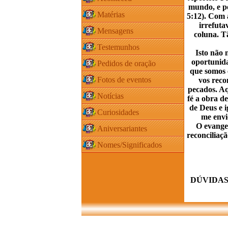
mundo, e p
Matérias
5:12). Com a
irrefuta
Mensagens
coluna. T
Testemunhos
Isto não nos
oportunida
Pedidos de oração
que somos 
Fotos de eventos
vos reco
pecados. Aq
Notícias
fé a obra d
de Deus e 
Curiosidades
me envi
O evangelis
Aniversariantes
reconciliaç
Nomes/Significados
O
DÚVIDAS