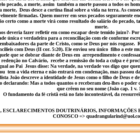
elo pecado, a morte, assim também a morte passou a todos os hom
 morte, Deus desce a cortina final sobre a vida na terra. As conse
velmente firmadas. Quem morrer em seus pecados seguramente enco
ão certo como a morte virá como resultado do salário do pecado, 
morte.
 deveria fazer refletir em como escapar deste temido juízo?- Por
de única e verdadeira para a reconciliação com ele conforme escre
embaixadores da parte de Cristo, como se Deus por nós rogasse. R
ncilieis com Deus (II cor. 5:20). Ele enviou seu único filho a este
uele que se dobrar diante de Deus em arrependimento e confessar 
e redenção no Calvário, recebe a remissão do toda a culpa e é procl
igual ao Pai Jesus disse: Na verdade, na verdade vos digo que que
ou tem a vida eterna e não entrará em condenação, mas passou da m
ta João descreve a identidade de Jesus como o filho de Deus e de
ão declarando: Mas a todos quantos o receberam deu-lhes o poder de
que crêem no seu nome (João cap. 1 v. 1
 fundamento da fé cristã está no fato incontestável, da ressurrei
, ESCLARECIMENTOS DOUTRINÁRIOS, INFORMAÇÕES 
CONOSCO => quadrangularind@uol.co