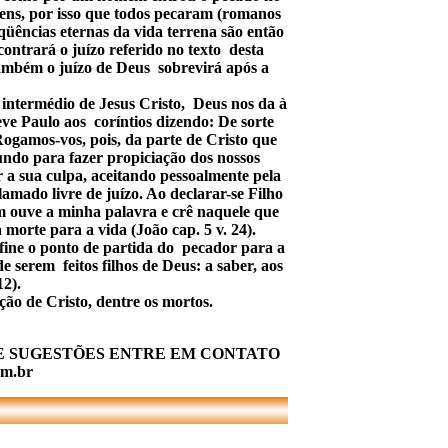
ens, por isso que todos pecaram (romanos
qüências eternas da vida terrena são então
ntrará o juízo referido no texto desta
também o juízo de Deus sobrevirá após a
 intermédio de Jesus Cristo, Deus nos da à
ve Paulo aos coríntios dizendo: De sorte
ogamos-vos, pois, da parte de Cristo que
 mundo para fazer propiciação dos nossos
a sua culpa, aceitando pessoalmente pela
amado livre de juízo. Ao declarar-se Filho
m ouve a minha palavra e crê naquele que
orte para a vida (João cap. 5 v. 24).
fine o ponto de partida do pecador para a
 serem feitos filhos de Deus: a saber, aos
2).
ção de Cristo, dentre os mortos.
E SUGESTÕES ENTRE EM CONTATO
m.br