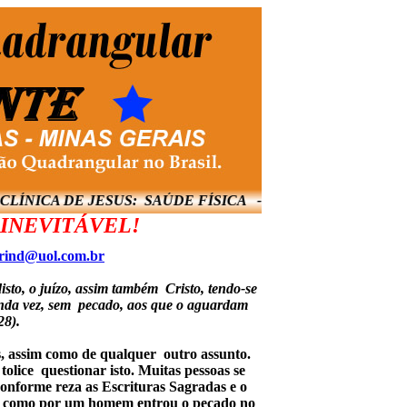
LÍNICA DE JESUS: SAÚDE FÍSICA - ESPIRITUAL - 
INEVITÁVEL!
rind@uol.com.br
sto, o juízo, assim também Cristo, tendo-se
unda vez, sem pecado, aos que o aguardam
28).
, assim como de qualquer outro assunto.
olice questionar isto. Muitas pessoas se
conforme reza as Escrituras Sagradas e o
e, como por um homem entrou o pecado no