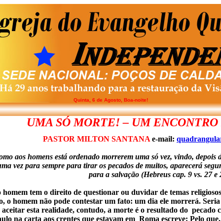
Quinta, 6 de Agosto, Boa-noite!
C
UMA SÓ MORTE! – UM ENCONTRO 
PASTOR MILTON SANTANA
e-mail:
quadrangula
omo aos homens está ordenado morrerem uma só vez, vindo, depois di
uma vez para sempre para tirar os pecados de muitos, aparecerá seg
para a salvação (Hebreus cap. 9 vs. 27 e 
em tem o direito de questionar ou duvidar de temas religiosos
o, o homem não pode contestar um fato: um dia ele morrerá. Seria t
aceitar esta realidade, contudo, a morte é o resultado do pecado 
aulo na carta aos crentes que estavam em Roma escreve: Pelo qu