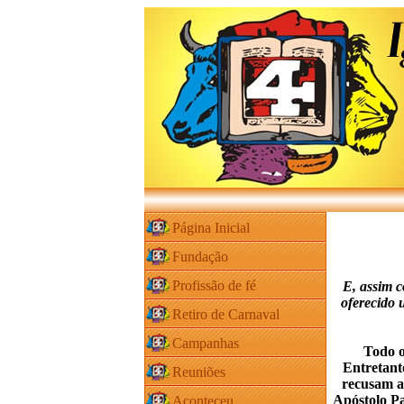
Página Inicial
Fundação
Profissão de fé
E, assim c
oferecido 
Retiro de Carnaval
Campanhas
Todo o hom
Entretant
Reuniões
recusam a 
Apóstolo P
Aconteceu