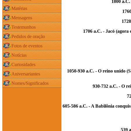
1800 a.C.
Matérias
1760
Mensagens
1728
Testemunhos
1706 a.C. - Jacó (agora 
Pedidos de oração
Fotos de eventos
Notícias
Curiosidades
1050-930 a.C. - O reino unido (S
Aniversariantes
Nomes/Significados
930-732 a.C. - O re
72
605-586 a.C. - A Babilônia conquis
539 a