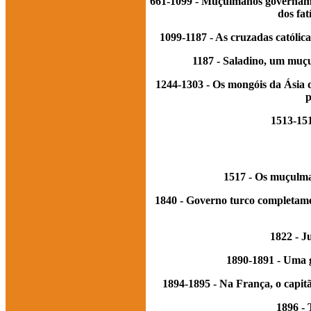
661-1099 - Muçulmanos governam a 
dos fat
1099-1187 - As cruzadas católi
1187 - Saladino, um muç
1244-1303 - Os mongóis da Ásia 
p
1513-151
1517 - Os muçulma
1840 - Governo turco completamen
1822 - J
1890-1891 - Uma 
1894-1895 - Na França, o capit
1896 - 