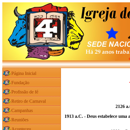
Página Inicial
Fundação
Profissão de fé
Retiro de Carnaval
2126 a.
Campanhas
1913 a.C. - Deus estabelece uma a
Reuniões
Aconteceu