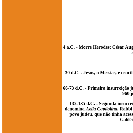
4 a.C. - Morre Herodes; César Augus
30 d.C. - Jesus, o Messias, é cruc
66-73 d.C. - Primeira insurreição
960 j
132-135 d.C. - Segunda insurre
denomina
Aelia Capitolina.
Rabbi A
povo judeu, que não tinha aces
Galilé