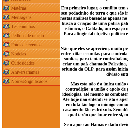
Em primeiro lugar, o conflito tem
Matérias
seu pedacinho de terra e que são i
Mensagens
nestas análises baseadas apenas n
busca a criação de uma pátria pal
Testemunhos
islâmico, o Califado, um espaço 
Para atingir tal objetivo politico
Pedidos de oração
Fotos de eventos
Não que eles se apreciem, muito pel
entre xiitas e sunitas para control
Notícias
sunitas, para tentar contrabalan
Curiosidades
criar um país chamado Palestina, 
oriunda da OLP, para assim inici
Aniversariantes
divisão ent
Nomes/Significados
Mas esta não é a única união 
contradição: a união e apoio de
ideologias, até mesmo as combatem
Até hoje não entendi se isto é ap
em luta tão logo o inimigo comu
casamento tão esdrúxulo. Sem dúv
qual terão que lutar entre si,
Se o apoio ao Hamas é dado devid