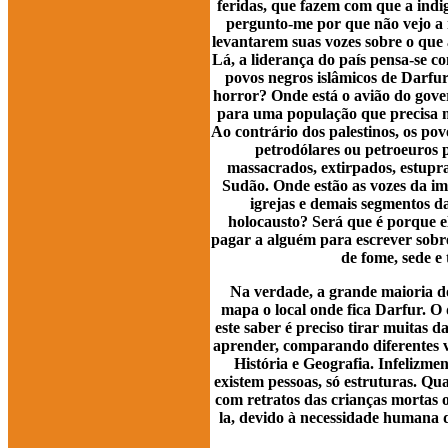
feridas, que fazem com que a indi
pergunto-me por que não vejo a m
levantarem suas vozes sobre o que
Lá, a liderança do país pensa-se co
povos negros islâmicos de Darfur
horror? Onde está o avião do gove
para uma população que precisa m
Ao contrário dos palestinos, os po
petrodólares ou petroeuros p
massacrados, extirpados, estupr
Sudão. Onde estão as vozes da imp
igrejas e demais segmentos d
holocausto? Será que é porque e
pagar a alguém para escrever sobre
de fome, sede e 
Na verdade, a grande maioria do
mapa o local onde fica Darfur. O 
este saber é preciso tirar muitas d
aprender, comparando diferentes v
História e Geografia. Infelizme
existem pessoas, só estruturas. Q
com retratos das crianças mortas 
la, devido à necessidade humana d