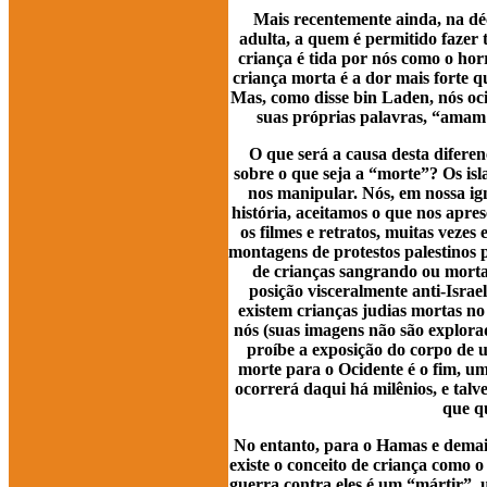
Mais recentemente ainda, na déc
adulta, a quem é permitido fazer
criança é tida por nós como o hor
criança morta é a dor mais forte q
Mas, como disse bin Laden, nós oci
suas próprias palavras, “amam 
O que será a causa desta difere
sobre o que seja a “morte”? Os isl
nos manipular. Nós, em nossa ign
história, aceitamos o que nos apr
os filmes e retratos, muitas vezes
montagens de protestos palestinos 
de crianças sangrando ou mort
posição visceralmente anti-Isra
existem crianças judias mortas no
nós (suas imagens não são explorad
proíbe a exposição do corpo de u
morte para o Ocidente é o fim, um
ocorrerá daqui há milênios, e tal
que q
No entanto, para o Hamas e demais
existe o conceito de criança como 
guerra contra eles é um “mártir”, 