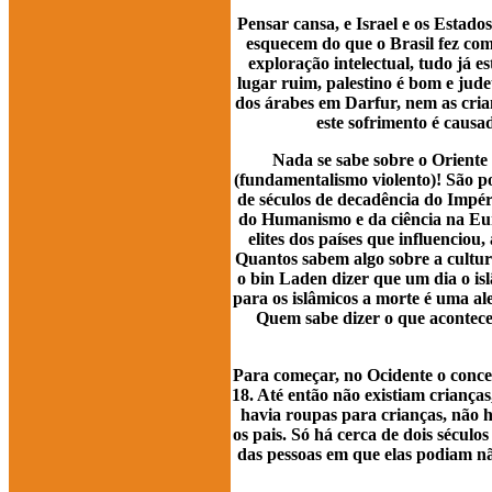
Pensar cansa, e Israel e os Estados
esquecem do que o Brasil fez com o
exploração intelectual, tudo já 
lugar ruim, palestino é bom e jud
dos árabes em Darfur, nem as crian
este sofrimento é causa
Nada se sabe sobre o Oriente M
(fundamentalismo violento)! São p
de séculos de decadência do Impér
do Humanismo e da ciência na Eur
elites dos países que influencio
Quantos sabem algo sobre a cultu
o bin Laden dizer que um dia o i
para os islâmicos a morte é uma a
Quem sabe dizer o que acontec
Para começar, no Ocidente o concei
18. Até então não existiam criança
havia roupas para crianças, não h
os pais. Só há cerca de dois sécul
das pessoas em que elas podiam n