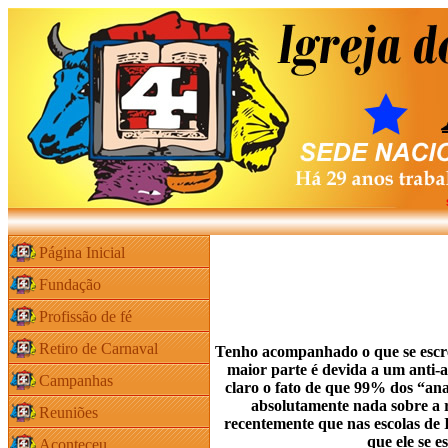
Página Inicial
Fundação
Profissão de fé
Retiro de Carnaval
Tenho acompanhado o que se escrev
maior parte é devida a um anti-
Campanhas
claro o fato de que 99% dos “anal
absolutamente nada sobre a r
Reuniões
recentemente que nas escolas de 
que ele se 
Aconteceu