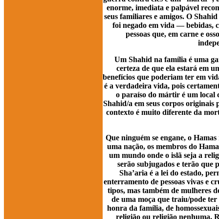
enorme, imediata e palpável reco
seus familiares e amigos. O Shahid
foi negado em vida — bebidas,
pessoas que, em carne e osso
indepe
Um Shahid na família é uma gara
certeza de que ela estará em 
benefícios que poderiam ter em vid
é a verdadeira vida, pois certame
o paraíso do mártir é um local 
Shahid/a em seus corpos originais 
contexto é muito diferente da mor
Que ninguém se engane, o Hamas n
uma nação, os membros do Hamas,
um mundo onde o islã seja a relig
serão subjugados e terão que pa
Sha’aria é a lei do estado, p
enterramento de pessoas vivas e cru
tipos, mas também de mulheres 
de uma moça que traiu/pode ter t
honra da família, de homossexuai
religião ou religião nenhuma.