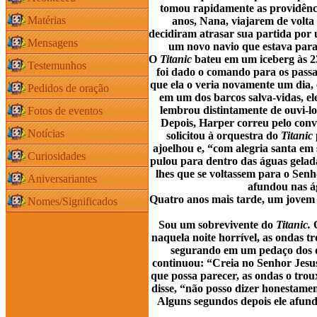
tomou rapidamente as providência
Matérias
anos, Nana, viajarem de volta
decidiram atrasar sua partida po
Mensagens
um novo navio que estava para 
O
Titanic
bateu em um iceberg às 2
Testemunhos
foi dado o comando para os passa
que ela o veria novamente um dia, 
Pedidos de oração
em um dos barcos salva-vidas, ele
lembrou distintamente de ouvi-lo
Fotos de eventos
Depois, Harper correu pelo conv
Notícias
solicitou à orquestra do
Titanic
ajoelhou e, “com alegria santa em
Curiosidades
pulou para dentro das águas gelad
lhes que se voltassem para o Sen
Aniversariantes
afundou nas ág
Quatro anos mais tarde, um jovem
Nomes/Significados
Sou um sobrevivente do
Titanic.
Q
naquela noite horrível, as ondas 
segurando em um pedaço dos de
continuou: “Creia no Senhor Jesus
que possa parecer, as ondas o trou
disse, “não posso dizer honestamen
Alguns segundos depois ele afundo