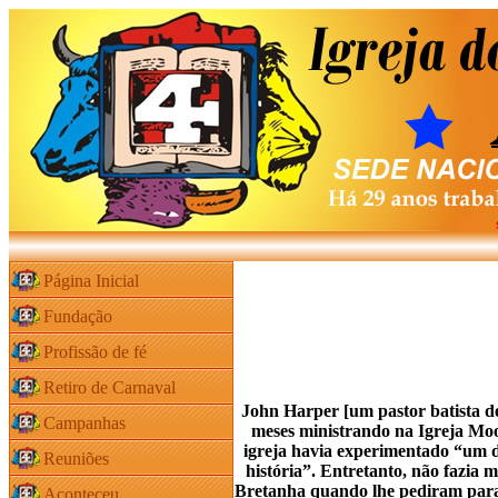
Página Inicial
Fundação
Profissão de fé
Retiro de Carnaval
John Harper [um pastor batista de
Campanhas
meses ministrando na Igreja Moo
igreja havia experimentado “um d
Reuniões
história”. Entretanto, não fazia m
Bretanha quando lhe pediram para 
Aconteceu