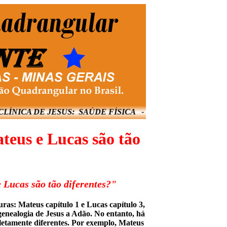
ÍNICA DE JESUS: SAÚDE FÍSICA - ESPIRITUAL - 
teus e Lucas são tão
 Lucas são tão diferentes?"
ras: Mateus capítulo 1 e Lucas capítulo 3,
genealogia de Jesus a Adão. No entanto, há
letamente diferentes. Por exemplo, Mateus