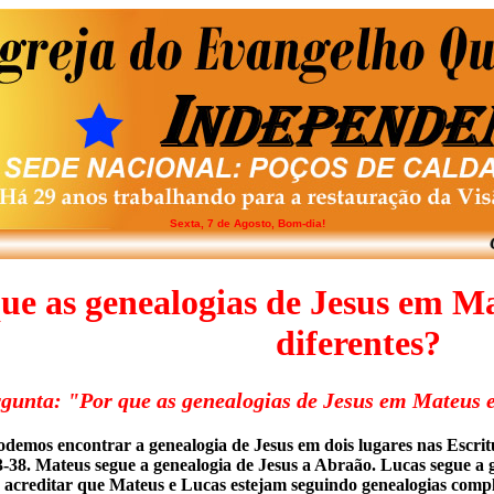
Sexta, 7 de Agosto, Bom-dia!
CL
ue as genealogias de Jesus em Ma
diferentes?
gunta: "Por que as genealogias de Jesus em Mateus e
demos encontrar a genealogia de Jesus em dois lugares nas Escritu
3-38. Mateus segue a genealogia de Jesus a Abraão. Lucas segue a 
 acreditar que Mateus e Lucas estejam seguindo genealogias comp