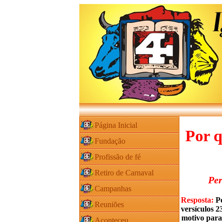
Página Inicial
Por q
Fundação
Profissão de fé
Retiro de Carnaval
Per
Campanhas
Resposta:
Po
Reuniões
versículos 2
motivo para
Aconteceu