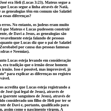
José era Heli (Lucas 3:23). Mateus segue a
 que Lucas segue a linha através de Natã,
ue as genealogias têm em comum são Salatiel
a essas diferenças?
m erros. No entanto, os judeus eram muito
vel que Mateus e Lucas pudessem construir
te, de Davi a Jesus, as genealogias são
rovavelmente esteja falando de pessoas
quanto que Lucas diz que o pai de Salatiel
Zorobabel por causa das pessoas famosas
sdras e Neemias).
anto Lucas esteja levando em consideração
o, era tradição que o irmão desse homem
 irmão. Isso é possível, mas improvável, já
to” para explicar as diferenças no registro
ovável.
os acredita que Lucas esteja registrando a
e José (pai legal de Jesus), através de
 (parente sanguíneo de Jesus), através de
ido considerado um filho de Heli por ter se
nte de Davi e, portanto, qualificado para
um, assim como o nascimento virgem. A