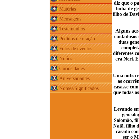
diz que o pa
linha de g
Matérias
filho de Dav
Mensagens
Testemunhos
Alguns acr
cuidadosos 
Pedidos de oração
duas gene
completa
Fotos de eventos
diferentes c
Notícias
era Neri. 
Curiosidades
Uma outra e
Aniversariantes
as ocorrê
casasse com 
Nomes/Significados
que todas as
Levando em 
genealog
Salomão, fi
Natã, filho 
casado com
ser o M