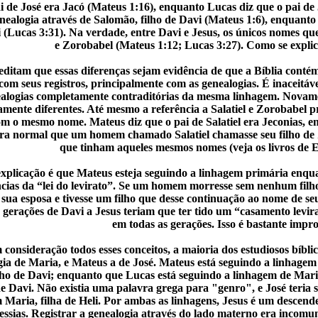
i de José era Jacó (Mateus 1:16), enquanto Lucas diz que o pai de 
enealogia através de Salomão, filho de Davi (Mateus 1:6), enquanto
i (Lucas 3:31). Na verdade, entre Davi e Jesus, os únicos nomes q
e Zorobabel (Mateus 1:12; Lucas 3:27). Como se explic
editam que essas diferenças sejam evidência de que a Bíblia conté
com seus registros, principalmente com as genealogias. É inaceitá
alogias completamente contraditórias da mesma linhagem. Novamen
mente diferentes. Até mesmo a referência a Salatiel e Zorobabel p
om o mesmo nome. Mateus diz que o pai de Salatiel era Jeconias, en
Era normal que um homem chamado Salatiel chamasse seu filho de 
que tinham aqueles mesmos nomes (veja os livros de E
xplicação é que Mateus esteja seguindo a linhagem primária enqu
ncias da “lei do levirato”. Se um homem morresse sem nenhum filh
sua esposa e tivesse um filho que desse continuação ao nome de seu
 gerações de Davi a Jesus teriam que ter tido um “casamento levira
em todas as gerações. Isso é bastante impr
consideração todos esses conceitos, a maioria dos estudiosos bíblic
ia de Maria, e Mateus a de José. Mateus está seguindo a linhagem d
lho de Davi; enquanto que Lucas está seguindo a linhagem de Maria
de Davi. Não existia uma palavra grega para "genro", e José teria s
 Maria, filha de Heli. Por ambas as linhagens, Jesus é um descende
essias. Registrar a genealogia através do lado materno era incom