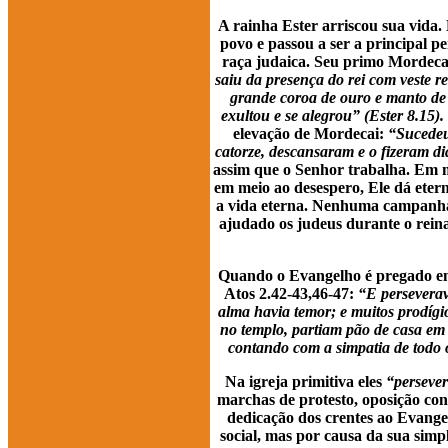
A rainha Ester arriscou sua vida. E
povo e passou a ser a principal p
raça judaica. Seu primo Mordecai
saiu da presença do rei com veste r
grande coroa de ouro e manto de 
exultou e se alegrou” (Ester 8.15).
elevação de Mordecai:
“Sucedeu 
catorze, descansaram e o fizeram dia
assim que o Senhor trabalha. Em m
em meio ao desespero, Ele dá etern
a vida eterna. Nenhuma campanha, 
ajudado os judeus durante o reina
Quando o Evangelho é pregado em 
Atos 2.42-43,46-47:
“E perseverav
alma havia temor; e muitos prodígi
no templo, partiam pão de casa em 
contando com a simpatia de todo o
Na igreja primitiva eles
“persever
marchas de protesto, oposição cont
dedicação dos crentes ao Evangel
social, mas por causa da sua sim