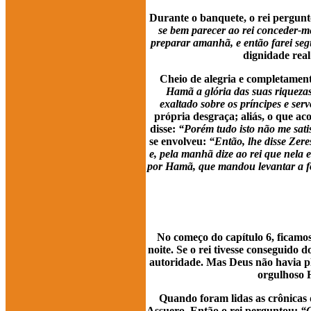
Durante o banquete, o rei pergun
se bem parecer ao rei conceder-m
preparar amanhã, e então farei seg
dignidade real
Cheio de alegria e completamen
Hamã a glória das suas riquezas 
exaltado sobre os príncipes e serv
própria desgraça; aliás, o que a
disse:
“Porém tudo isto não me satis
se envolveu:
“Então, lhe disse Zere
e, pela manhã dize ao rei que nela 
por Hamã, que mandou levantar a fo
No começo do capítulo 6, ficamos
noite. Se o rei tivesse conseguido
autoridade. Mas Deus não havia pl
orgulhoso 
Quando foram lidas as crônicas d
Assuero. Então o rei perguntou:
“Q