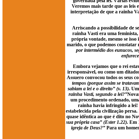
governada pela lei. Várias evidê
Veremos mais tarde que as leis e
interpretação de que a rainha V
Arriscando a possibilidade de s
rainha Vasti era uma feminista,
própria vontade, mesmo se isso 
marido, o que podemos constatar 
por intermédio dos eunucos, seg
enfurece
Embora vejamos que o rei estav
irresponsável, ou como um ditador
Assuero convocou todos os seus con
tempos (porque assim se tratavam 
sabiam a lei e o direito” (v. 13).
Uma
rainha Vasti, segundo a lei?”
Novam
um procedimento ordenado, uma 
rainha havia infringido a lei
estabelecida pela civilização pers
quase idêntica ao que é dito no N
sua própria casa” (Ester 1.22).
Em 1
igreja de Deus?”
Para um homem s