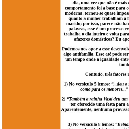
dia, uma vez que não é mais
comportamento foi a base para o
moderna, tornou-se quase impossí
quanto a mulher trabalham a fi
marido; por isso, parece não ha
palavras, esse é um processo e
trabalha o dia inteiro e volta p
afazeres domésticos? Eu ap
Podemos nos opor a esse desenvolv
algo antifamília. Esse até pode se
um tempo onde a igualdade entr
tamb
Contudo, três fatores 
1) No versículo 5 lemos:
“...deu o
como para os menores...”
2)
“Também a rainha Vasti deu um ba
ter oferecido uma festa para a
Aparentemente, nenhuma provisão le
3) No versículo 8 lemos:
“Bebia