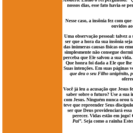
nossos dias, esse fato havia-se 
Nesse caso, a insônia fez com que 
ouvidos ao
Uma observação pessoal: talvez a s
ser que a hora da sua insônia se
das inúmeras causas físicas ou em
simplesmente não consegue dormir.
perceba que Ele salvou a sua vida
Que honra foi dada a Ele que lhe
Suas intenções. Em suas páginas 
que deu o seu Filho unigênito, p
ofere
Você já leu a acusação que Jesus f
saber sobre o futuro? Use a sua i
com Jesus. Ninguém nunca orou tan
teve que repreender Seus discípul
ser que Deus providenciará essa
perecer. Vidas estão em jogo!
Pai”.
Seja como a rainha Ester,