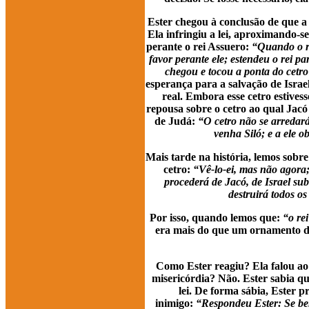
Ester chegou à conclusão de que a 
Ela infringiu a lei, aproximando-s
perante o rei Assuero:
“Quando o re
favor perante ele; estendeu o rei pa
chegou e tocou a ponta do cetro”
esperança para a salvação de Israe
real. Embora esse cetro estives
repousa sobre o cetro ao qual Jacó
de Judá:
“O cetro não se arredará
venha Siló; e a ele o
Mais tarde na história, lemos sobr
cetro:
“Vê-lo-ei, mas não agora;
procederá de Jacó, de Israel su
destruirá todos os
Por isso, quando lemos que:
“o re
era mais do que um ornamento de
Como Ester reagiu? Ela falou ao 
misericórdia? Não. Ester sabia qu
lei. De forma sábia, Ester
inimigo:
“Respondeu Ester: Se bem