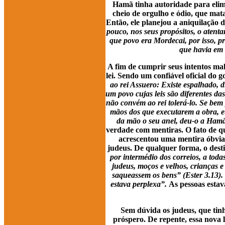
Hamã tinha autoridade para eli
cheio de orgulho e ódio, que mat
Então, ele planejou a aniquilação d
pouco, nos seus propósitos, o atent
que povo era Mordecai, por isso, p
que havia em 
A fim de cumprir seus intentos m
lei. Sendo um confiável oficial do g
ao rei Assuero: Existe espalhado, d
um povo cujas leis são diferentes das
não convém ao rei tolerá-lo. Se bem 
mãos dos que executarem a obra, eu 
da mão o seu anel, deu-o a Hamã,
verdade com mentiras. O fato de q
acrescentou uma mentira óbvi
judeus. De qualquer forma, o desti
por intermédio dos correios, a toda
judeus, moços e velhos, crianças e
saqueassem os bens” (Ester 3.13).
estava perplexa”.
As pessoas estav
Sem dúvida os judeus, que tinh
próspero. De repente, essa nova 