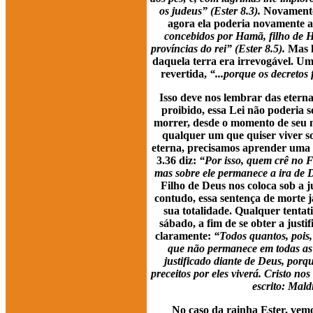
os judeus” (Ester 8.3).
Novament
agora ela poderia novamente a
concebidos por Hamã, filho de Ha
províncias do rei” (Ester 8.5).
Mas h
daquela terra era irrevogável. Uma
revertida,
“...porque os decretos
Isso deve nos lembrar das etern
proibido, essa Lei não poderia 
morrer, desde o momento de seu n
qualquer um que quiser viver so
eterna, precisamos aprender uma n
3.36 diz:
“Por isso, quem crê no F
mas sobre ele permanece a ira de 
Filho de Deus nos coloca sob a j
contudo, essa sentença de morte j
sua totalidade. Qualquer tentat
sábado, a fim de se obter a justi
claramente:
“Todos quantos, pois,
que não permanece em todas as co
justificado diante de Deus, porqu
preceitos por eles viverá. Cristo no
escrito: Mald
No caso da rainha Ester, vemo