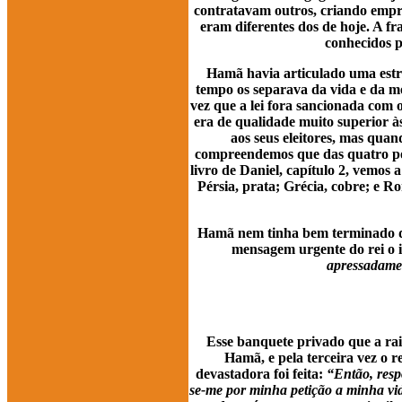
contratavam outros, criando empr
eram diferentes dos de hoje. A fr
conhecidos p
Hamã havia articulado uma estrat
tempo os separava da vida e da m
vez que a lei fora sancionada com o
era de qualidade muito superior à
aos seus eleitores, mas quan
compreendemos que das quatro potê
livro de Daniel, capítulo 2, vemos
Pérsia, prata; Grécia, cobre; e Ro
Hamã nem tinha bem terminado de 
mensagem urgente do rei o
apressadamen
Esse banquete privado que a ra
Hamã, e pela terceira vez o 
devastadora foi feita:
“Então, respo
se-me por minha petição a minha vid