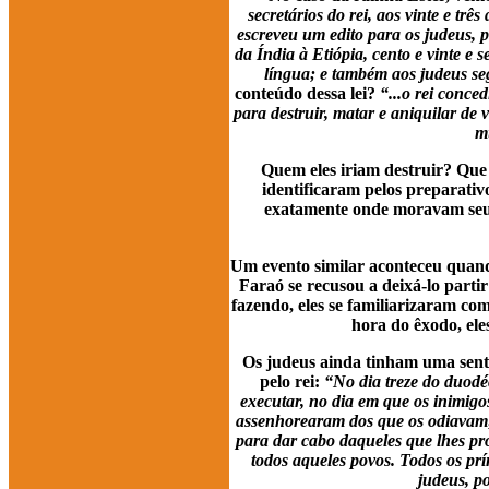
secretários do rei, aos vinte e tr
escreveu um edito para os judeus, p
da Índia à Etiópia, cento e vinte e
língua; e também aos judeus seg
conteúdo dessa lei?
“...o rei conce
para destruir, matar e aniquilar de
m
Quem eles iriam destruir? Que
identificaram pelos preparativ
exatamente onde moravam seus i
Um evento similar aconteceu quando
Faraó se recusou a deixá-lo parti
fazendo, eles se familiarizaram co
hora do êxodo, ele
Os judeus ainda tinham uma sent
pelo rei:
“No dia treze do duodé
executar, no dia em que os inimigo
assenhorearam dos que os odiavam; 
para dar cabo daqueles que lhes pr
todos aqueles povos. Todos os prín
judeus, p