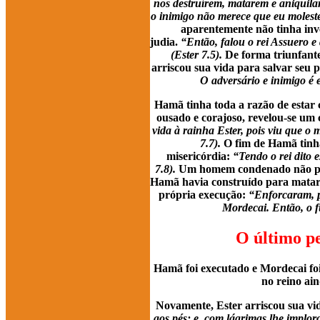
nos destruírem, matarem e aniquilar
o inimigo não merece que eu moleste 
aparentemente não tinha inve
judia.
“Então, falou o rei Assuero e 
(Ester 7.5).
De forma triunfante,
arriscou sua vida para salvar seu p
O adversário e inimigo é 
Hamã tinha toda a razão de estar
ousado e corajoso, revelou-se um
vida à rainha Ester, pois viu que o 
7.7).
O fim de Hamã tinh
misericórdia:
“Tendo o rei dito 
7.8).
Um homem condenado não pode
Hamã havia construído para matar 
própria execução:
“Enforcaram, p
Mordecai. Então, o fu
O último pe
Hamã foi executado e Mordecai fo
no reino ain
Novamente, Ester arriscou sua vi
aos pés; e, com lágrimas lhe implo