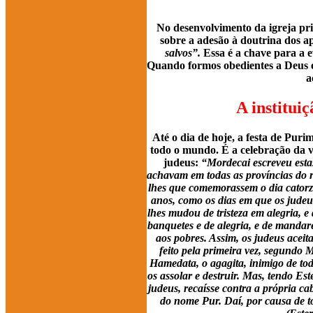
No desenvolvimento da igreja pri
sobre a adesão à doutrina dos ap
salvos”.
Essa é a chave para a e
Quando formos obedientes a Deus e
a
A institui
Até o dia de hoje, a festa de Puri
todo o mundo. É a celebração da v
judeus:
“Mordecai escreveu estas
achavam em todas as províncias do r
lhes que comemorassem o dia catorz
anos, como os dias em que os judeus
lhes mudou de tristeza em alegria, e 
banquetes e de alegria, e de mandar
aos pobres. Assim, os judeus ace
feito pela primeira vez, segundo 
Hamedata, o agagita, inimigo de todo
os assolar e destruir. Mas, tendo Es
judeus, recaísse contra a própria ca
do nome Pur. Daí, por causa de t