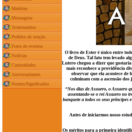
Matérias
Mensagens
Testemunhos
Pedidos de oração
Fotos de eventos
O livro de Ester é único entre to
Notícias
de Deus. Tal fato tem levado al
Lutero chegou a dizer que gostaria 
Curiosidades
mais reconhece a providência di
observar que ela acontece de 
Aniversariantes
culminam com a ascensão dos j
Nomes/Significados
“Nos dias de Assuero, o Assuero que
assentando-se o rei Assuero no tr
banquete a todos os seus príncipes e
Antes de iniciarmos nosso estud
Os méritos para a primeira identi