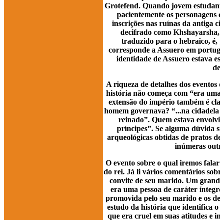
Grotefend. Quando jovem estudante
pacientemente os personagens 
inscrições nas ruínas da antiga c
decifrado como Khshayarsha, q
traduzido para o hebraico, é,
corresponde a Assuero em portugu
identidade de Assuero estava e
de
A riqueza de detalhes dos evento
história não começa com “era uma 
extensão do império também é clar
homem governava? “...na cidadela 
reinado”. Quem estava envolvid
príncipes”. Se alguma dúvida 
arqueológicas obtidas de pratos d
inúmeras outr
O evento sobre o qual iremos fala
do rei. Já li vários comentários so
convite de seu marido. Um grande
era uma pessoa de caráter íntegr
promovida pelo seu marido e os d
estudo da história que identifica
que era cruel em suas atitudes e 