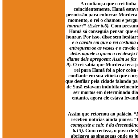
A confiança que o rei tinh
coincidentemente, Hamã estava 
permissão para enforcar Mordecai
momento, o rei o chamou e perg
honrar?” (Ester 6.6).
Com presunção
Hamã só conseguia pensar que ele
honrar. Por isso, disse sem hesitar
e o cavalo em que o rei costuma
entreguem-se as vestes e o cavalo 
delas aquele a quem o rei deseja 
diante dele apregoem: Assim se faz
9).
O rei sabia que Mordecai era 
rei para Hamã foi a pior coisa 
confiante em sua vitória que o or
que desfilar pela cidade falando p
de Susã estavam indubitavelmente
ser mortos em determinado dia
entanto, agora ele estava leva
Assim que retornou ao palácio,
“H
recebeu notícias ainda piores:
“
começaste a cair, é da descendênci
6.13).
Com certeza, o povo de Su
abrigava as sinagogas onde os j