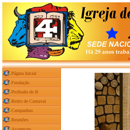
D
Página Inicial
Fundação
Profissão de fé
Retiro de Carnaval
Campanhas
Reuniões
Aconteceu