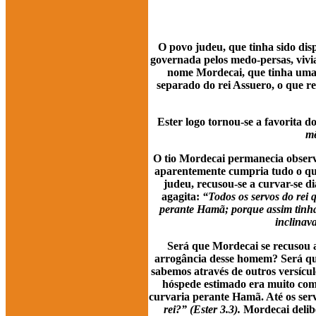
O povo judeu, que tinha sido dis
governada pelos medo-persas, vivi
nome Mordecai, que tinha uma 
separado do rei Assuero, o que r
Ester logo tornou-se a favorita do
mê
O tio Mordecai permanecia observa
aparentemente cumpria tudo o que
judeu, recusou-se a curvar-se d
agagita:
“Todos os servos do rei 
perante Hamã; porque assim tinha 
inclinava
Será que Mordecai se recusou a
arrogância desse homem? Será que
sabemos através de outros versícu
hóspede estimado era muito com
curvaria perante Hamã. Até os ser
rei?” (Ester 3.3).
Mordecai delib