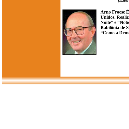
(Ester
Arno Froese É
Unidos. Reali
Noite” e “Notí
Babilônia de 
“Como a Democ