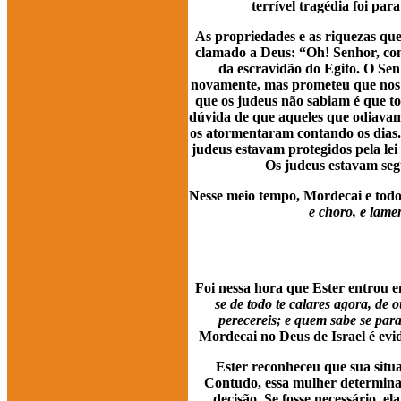
terrível tragédia foi pa
As propriedades e as riquezas qu
clamado a Deus: “Oh! Senhor, com
da escravidão do Egito. O Sen
novamente, mas prometeu que nos tr
que os judeus não sabiam é que to
dúvida de que aqueles que odiavam
os atormentaram contando os dias.
judeus estavam protegidos pela lei
Os judeus estavam segu
Nesse meio tempo, Mordecai e todo
e choro, e lame
Foi nessa hora que Ester entrou
se de todo te calares agora, de 
perecereis; e quem sabe se para
Mordecai no Deus de Israel é evi
Ester reconheceu que sua situ
Contudo, essa mulher determinad
decisão. Se fosse necessário, e