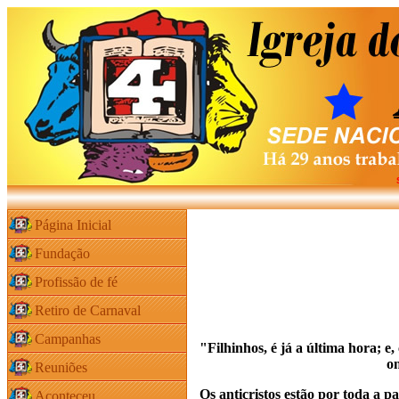
Página Inicial
Fundação
Profissão de fé
Retiro de Carnaval
Campanhas
"Filhinhos, é já a última hora; e
on
Reuniões
Os anticristos estão por toda a
Aconteceu