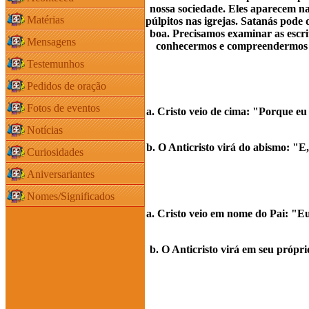
nossa sociedade. Eles aparecem na
Matérias
púlpitos nas igrejas. Satanás pode d
boa. Precisamos examinar as escrit
Mensagens
conhecermos e compreendermos e
Testemunhos
Pedidos de oração
Fotos de eventos
a. Cristo veio de cima: "Porque eu
Notícias
b. O Anticristo virá do abismo: "E
Curiosidades
Aniversariantes
Nomes/Significados
a. Cristo veio em nome do Pai: "Eu
b. O Anticristo virá em seu própr