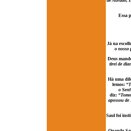
de Abraão, I
Essa p
Já na escol
o nosso 
Deus mandou
tirei de di
Há uma dife
lemos:
“T
o Senh
diz:
“Tomou
apossou de 
Saul foi ins
Quando Saul