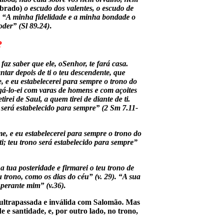
brado)
o escudo dos valentes, o escudo de
:
“A minha fidelidade e a minha bondade o
der” (Sl 89.24)
.
?
faz saber que ele, oSenhor, te fará casa.
ntar depois de ti o teu descendente, que
e, e eu estabelecerei para sempre o trono do
stigá-lo-ei com varas de homens e com açoites
rei de Saul, a quem tirei de diante de ti.
o será estabelecido para sempre” (2 Sm 7.11-
, e eu estabelecerei para sempre o trono do
ti; teu trono será estabelecido para sempre”
a tua posteridade e firmarei o teu trono de
 trono, como os dias do céu” (v. 29).
“A sua
 perante mim” (v.36).
o ultrapassada e inválida com Salomão. Mas
 e santidade, e, por outro lado, no trono,