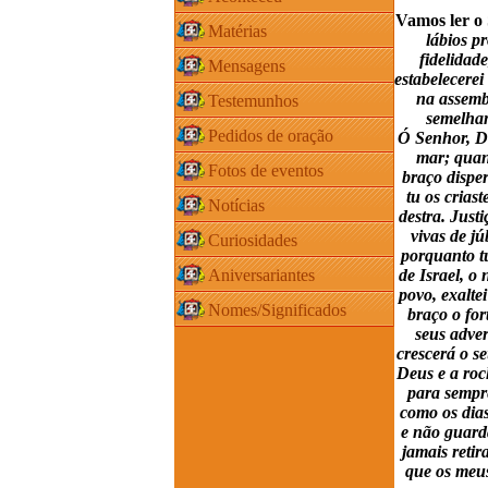
Vamos ler o 
Matérias
lábios p
fidelidad
Mensagens
estabelecerei
na assembl
Testemunhos
semelhan
Pedidos de oração
Ó Senhor, De
mar; quan
Fotos de eventos
braço disper
tu os crias
Notícias
destra. Just
vivas de jú
Curiosidades
porquanto tu
de Israel, o
Aniversariantes
povo, exalte
Nomes/Significados
braço o for
seus adve
crescerá o se
Deus e a roc
para sempre
como os dias
e não guard
jamais reti
que os meus