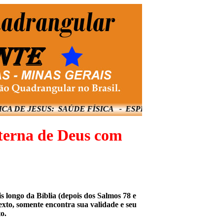
 JESUS: SAÚDE FÍSICA - ESPIRITUAL - MENTAL E 
Eterna de Deus com
is longo da Bíblia (depois dos Salmos 78 e
texto, somente encontra sua validade e seu
o.