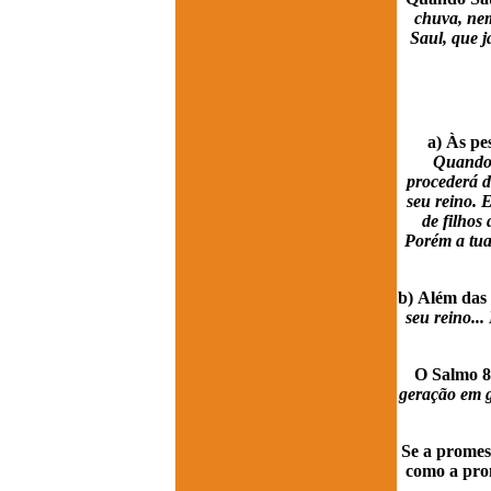
chuva, nem
Saul, que 
a) Às pe
Quando t
procederá d
seu reino. E
de filhos
Porém a tua 
b) Além das 
seu reino...
O Salmo 8
geração em g
Se a promes
como a prom