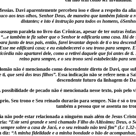
Messias. Davi aparentemente percebeu isso e disse a respeito da ali
uco aos teus olhos, Senhor Deus, de maneira que também falaste a re
distantes; e isto é instrução para todos os homens, óSenh
ssagem paralela no livro das Crônicas, apesar de ter outras ênfas
:
“...e também te fiz saber que o Senhor te edificaria uma casa. Há de
 para junto de teus pais, então, farei levantar depois de ti o teu descend
 Esse me edificará casa; e eu estabelecerei o seu trono para sempre. Eu
córdia não apartarei dele, como a retirei daquele que foi antes de t
reino para sempre, e o seu trono será estabelecido para se
lomão não é mencionado como descendente direto de Davi, que su
 ti, que será dos teus filhos”.
Essa indicação não se refere nem a Sa
descendente futuro da linhagem de Da
A possibilidade de pecado não é mencionada nesse texto, pois pelo v
óprio, Seu trono e Seu reinado durarão para sempre. Não é só o 
também a pessoa que se assenta no tro
ia não pode estar relacionada a ninguém mais além de Jesus Cristo
ria:
“Este será grande e será chamado Filho do Altíssimo; Deus, o Sen
 sempre sobre a casa de Jacó, e o seu reinado não terá fim” (Lc 1.32
 diz:
“A minha fidelidade e a minha bondade o hão de acompanhar,