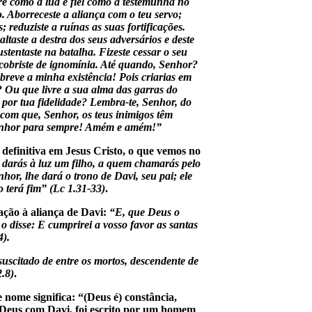
re como a lua e fiel como a testemunha no
o. Aborreceste a aliança com o teu servo;
 reduziste a ruínas as suas fortificações.
aste a destra dos seus adversários e deste
stentaste na batalha. Fizeste cessar o seu
o cobriste de ignomínia. Até quando, Senhor?
reve a minha existência! Pois criarias em
 Ou que livre a sua alma das garras do
 por tua fidelidade? Lembra-te, Senhor, do
, com que, Senhor, os teus inimigos têm
o Senhor para sempre! Amém e amém!”
definitiva em Jesus Cristo, o que vemos no
 darás à luz um filho, a quem chamarás pelo
or, lhe dará o trono de Davi, seu pai; ele
 terá fim” (Lc 1.31-33)
.
lação à aliança de Davi:
“E, que Deus o
o disse: E cumprirei a vosso favor as santas
4).
suscitado de entre os mortos, descendente de
.8)
.
nome significa: “(Deus é) constância,
de Deus com Davi, foi escrito por um homem