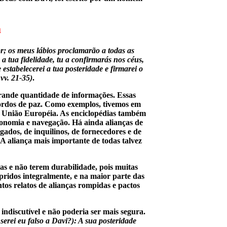
a
r; os meus lábios proclamarão a todas as
a tua fidelidade, tu a confirmarás nos céus,
estabelecerei a tua posteridade e firmarei o
vv. 21-35)
.
rande quantidade de informações. Essas
acordos de paz. Como exemplos, tivemos em
a União Européia. As enciclopédias também
conomia e navegação. Há ainda alianças de
gados, de inquilinos, de fornecedores e de
. A aliança mais importante de todas talvez
ras e não terem durabilidade, pois muitas
pridos integralmente, e na maior parte das
ntos relatos de alianças rompidas e pactos
 indiscutível e não poderia ser mais segura.
erei eu falso a Davi?): A sua posteridade