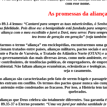
com esse nome.
As promessas da alianç
 89.1-4 lemos:
“Cantarei para sempre as tuas misericórdias, ó Senho
ua fidelidade. Pois disse eu: a benignidade está fundada para sempre; 
 aliança com o meu escolhido e jurei a Davi, meu servo: Para sempre 
teu trono de geração em geração” (veja também 
tarmos o termo “aliança” em enciclopédias, encontraremos uma g
ionam tratados entre países, alianças militares, pactos sociais e 
nte o Pacto de Varsóvia, o Tratado do Atlântico Norte (OTAN) e 
s governamentais das mais diversas áreas, como meio ambiente, e
e contribuintes, de tendências políticas, de empregadores, de empre
biental. Não faltam alianças ecumênicas, eclesiásticas e teológicas
seja o casamento.
s alianças são caracterizadas pelo fato de serem frágeis e passagei
rtes entram em conflito. Os termos dos pactos quase nunca são cum
e antemão estão condenados ao fracasso. Por isso, a História tem ta
quebrados.
alianças que Deus celebra são totalmente diferentes. Sua garantia é
 89.35-37 o Eterno promete:
“Uma vez jurei por minha santidade (e s