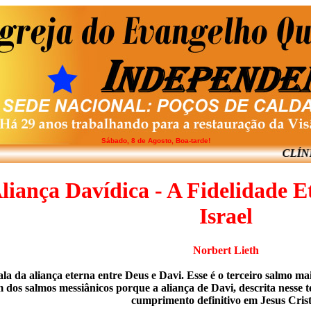
Sábado, 8 de Agosto, Boa-tarde!
CLÍNICA DE
liança Davídica - A Fidelidade 
Israel
Norbert Lieth
la da aliança eterna entre Deus e Davi. Esse é o terceiro salmo ma
m dos salmos messiânicos porque a aliança de Davi, descrita nesse 
cumprimento definitivo em Jesus Crist