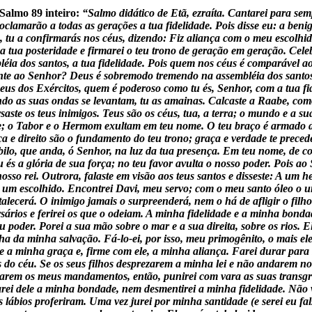
Salmo 89 inteiro:
“Salmo didático de Etã, ezraíta. Cantarei para sem
roclamarão a todas as gerações a tua fidelidade. Pois disse eu: a ben
e, tu a confirmarás nos céus, dizendo: Fiz aliança com o meu escolhi
 a tua posteridade e firmarei o teu trono de geração em geração. Cel
éia dos santos, a tua fidelidade. Pois quem nos céus é comparável ao
te ao Senhor? Deus é sobremodo tremendo na assembléia dos santos e
us dos Exércitos, quem é poderoso como tu és, Senhor, com a tua fid
do as suas ondas se levantam, tu as amainas. Calcaste a Raabe, com
saste os teus inimigos. Teus são os céus, tua, a terra; o mundo e a su
te; o Tabor e o Hermom exultam em teu nome. O teu braço é armado de 
iça e direito são o fundamento do teu trono; graça e verdade te pre
bilo, que anda, ó Senhor, na luz da tua presença. Em teu nome, de con
 és a glória de sua força; no teu favor avulta o nosso poder. Pois a
 nosso rei. Outrora, falaste em visão aos teus santos e disseste: A um 
i um escolhido. Encontrei Davi, meu servo; com o meu santo óleo o 
talecerá. O inimigo jamais o surpreenderá, nem o há de afligir o filh
rsários e ferirei os que o odeiam. A minha fidelidade e a minha bo
u poder. Porei a sua mão sobre o mar e a sua direita, sobre os rios.
ha da minha salvação. Fá-lo-ei, por isso, meu primogênito, o mais ele
 a minha graça e, firme com ele, a minha aliança. Farei durar para 
 do céu. Se os seus filhos desprezarem a minha lei e não andarem nos
arem os meus mandamentos, então, punirei com vara as suas transgre
rarei dele a minha bondade, nem desmentirei a minha fidelidade. Não 
 lábios proferiram. Uma vez jurei por minha santidade (e serei eu fa