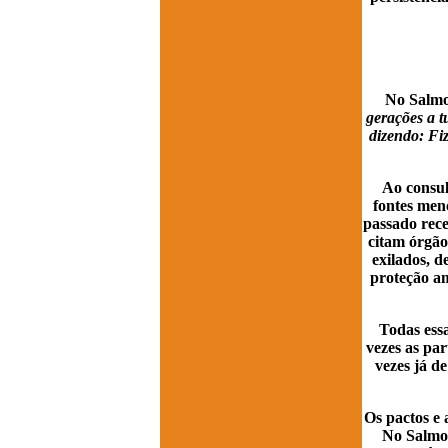
No Salmo
gerações a t
dizendo: Fiz
Ao consul
fontes menc
passado rece
citam órgão
exilados, d
proteção am
Todas essa
vezes as pa
vezes já d
Os pactos e 
No Salmo