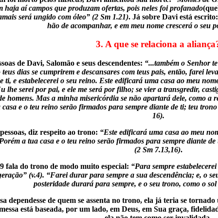
 haja aí campos que produzam ofertas, pois neles foi profanado
(que
jamais será ungido com óleo” (2 Sm 1.21)
. Já sobre Davi está escrito
hão de acompanhar, e em meu nome crescerá o seu po
3. A que se relaciona a aliança
ssoas de Davi, Salomão e seus descendentes:
“...também o Senhor te 
eus dias se cumprirem e descansares com teus pais, então, farei leva
e ti, e estabelecerei o seu reino. Este edificará uma casa ao meu nom
u lhe serei por pai, e ele me será por filho; se vier a transgredir, ca
 de homens. Mas a minha misericórdia se não apartará dele, como a reti
casa e o teu reino serão firmados para sempre diante de ti; teu tron
16).
pessoas, diz respeito ao trono:
“Este edificará uma casa ao meu nome
 Porém a tua casa e o teu reino serão firmados para sempre diante de 
(2 Sm 7.13,16)
.
9 fala do trono de modo muito especial:
“Para sempre estabelecerei 
eração” (v.4).
“Farei durar para sempre a sua descendência; e, o seu
posteridade durará para sempre, e o seu trono, como o sol
sa dependesse de quem se assenta no trono, ela já teria se tornad
essa está baseada, por um lado, em Deus, em Sua graça, fidelidade
ela não tem como ser invalidada.