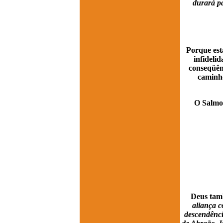
durará pa
Porque est
infideli
conseqüên
caminho
O Salmo 
Deus tamb
aliança c
descendênci