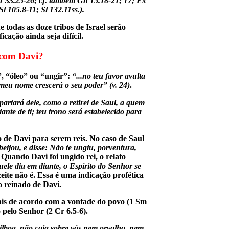
(Jr 33.25-26; cf. também Gn 15.18-21; 17; Êx
l 105.8-11; Sl 132.11ss.).
todas as doze tribos de Israel serão
cação ainda seja difícil.
 com Davi?
”, “óleo” ou “ungir”:
“...no teu favor avulta
 meu nome crescerá o seu poder” (v. 24)
.
artará dele, como a retirei de Saul, a quem
ante de ti; teu trono será estabelecido para
o de Davi para serem reis. No caso de Saul
eijou, e disse: Não te ungiu, porventura,
. Quando Davi foi ungido rei, o relato
ele dia em diante, o Espírito do Senhor se
azeite não é. Essa é uma indicação profética
o reinado de Davi.
 mais de acordo com a vontade do povo (1 Sm
 pelo Senhor (2 Cr 6.5-6).
lboa, não caia sobre vós nem orvalho, nem