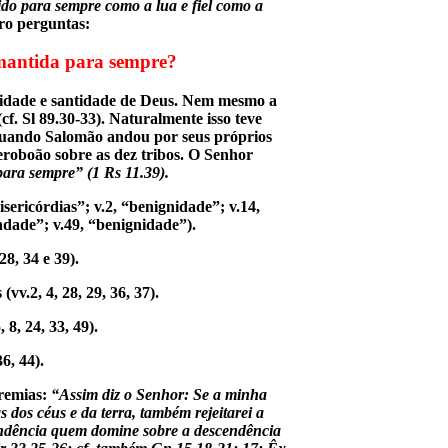
ido para sempre como a lua e fiel como a
o perguntas:
 mantida para sempre?
delidade e santidade de Deus. Nem mesmo a
f. Sl 89.30-33). Naturalmente isso teve
 Quando Salomão andou por seus próprios
roboão sobre as dez tribos. O Senhor
 para sempre” (1 Rs 11.39).
isericórdias”; v.2, “benignidade”; v.14,
ndade”; v.49, “benignidade”).
8, 34 e 39).
vv.2, 4, 28, 29, 36, 37).
 8, 24, 33, 49).
6, 44).
eremias:
“Assim diz o Senhor: Se a minha
 dos céus e da terra, também rejeitarei a
endência quem domine sobre a descendência