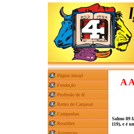
Página Inicial
A A
Fundação
Profissão de fé
Retiro de Carnaval
Campanhas
Salmo 89 fa
Reuniões
119), e é u
Aconteceu