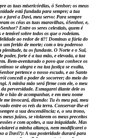
pre as tuas misericórdias, ó Senhor; os meus
ignidade está fundada para sempre; a tua
do e jurei a Davi, meu servo: Para sempre
ebram os céus as tuas maravilhas, óSenhor, e,
Senhor? Entre os seres celestiais, quem é
 temível sobre todos os que o rodeiam.
elidade ao redor de ti?! Dominas a fúria do
o um ferido de morte; com o teu poderoso
a plenitude, tu os fundaste. O Norte e o Sul,
poder, forte é a tua mão, e elevada, a tua
cedem. Bem-aventurado o povo que conhece os
tínuo se alegra e na tua justiça se exalta,
o Senhor pertence o nosso escudo, e ao Santo
herói concedi o poder de socorrer; do meio do
ungi. A minha mão será firme com ele, o meu
o da perversidade. Esmagarei diante dele os
ndade o hão de acompanhar, e em meu nome
 Ele me invocará, dizendo: Tu és meu pai, meu
vado entre os reis da terra. Conservar-lhe-ei
sempre a sua descendência; e, o seu trono,
 meus juízos, se violarem os meus preceitos
ssões e com açoites, a sua iniquidade. Mas
violarei a minha aliança, nem modificarei o
lso a Davi?): A sua posteridade durará para