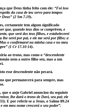
ança que Deus tinha feito com ele:
“Foi isso
speito da casa de teu servo para tempos
or Deus” (2 Sm 7.19)
.
es, certamente tem algum significado
 ser que, quando teus dias se cumprirem, e
ente, que será dos teus filhos, e estabelecerei
 lhe serei por pai, e ele me será por filho; a
i. Mas o confirmarei na minha casa e no meu
mpre” (1 Cr 17.10-14)
.
biria ao trono, mas como o
“descendente
lomão nem a outro filho seu, mas a um
vi.
isto esse descendente não pecará.
trono que permanecerá para sempre, mas
no.
, que o anjo Gabriel anunciou da seguinte
hor, lhe dará o trono de Davi, seu pai; ele
-33)
. E por referir-se a Jesus, o Salmo 89.24
 e em meu nome crescerá o seu poder”.