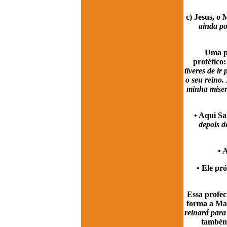
c) Jesus, o 
ainda po
Uma pa
profético
tiveres de ir
o seu reino.
minha miseri
• Aqui Sa
depois de
• 
• Ele pr
Essa profec
forma a Ma
reinará para
também