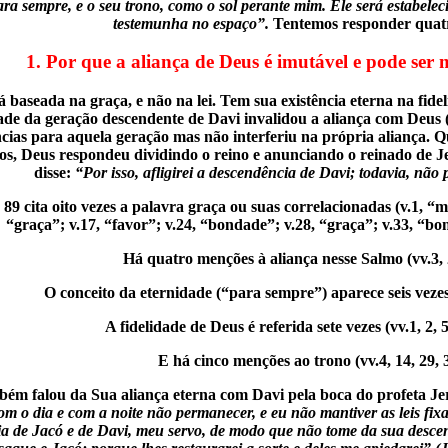
ra sempre, e o seu trono, como o sol perante mim. Ele será estabelec
testemunha no espaço”.
Tentemos responder quatr
1. Por que a aliança de Deus é imutável e pode ser
á baseada na graça, e não na lei. Tem sua existência eterna na fi
dade da geração descendente de Davi invalidou a aliança com Deus (c
cias para aquela geração mas não interferiu na própria aliança.
s, Deus respondeu dividindo o reino e anunciando o reinado de Je
disse:
“Por isso, afligirei a descendência de Davi; todavia, não
89 cita oito vezes a palavra graça ou suas correlacionadas (v.1, “m
“graça”; v.17, “favor”; v.24, “bondade”; v.28, “graça”; v.33, “bo
Há quatro menções à aliança nesse Salmo (vv.3, 2
O conceito da eternidade (“para sempre”) aparece seis vezes (
A fidelidade de Deus é referida sete vezes (vv.1, 2, 5,
E há cinco menções ao trono (vv.4, 14, 29, 3
ém falou da Sua aliança eterna com Davi pela boca do profeta J
om o dia e com a noite não permanecer, e eu não mantiver as leis fixas
a de Jacó e de Davi, meu servo, de modo que não tome da sua desc