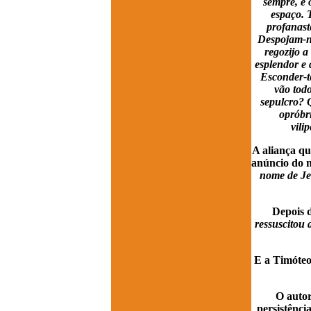
sempre, e 
espaço. T
profanaste
Despojam-no
regozijo a
esplendor e 
Esconder-t
vão tod
sepulcro? Q
opróbri
vili
A aliança qu
anúncio do n
nome de Jes
Depois d
ressuscitou 
E a Timóteo,
O autor
persistênci