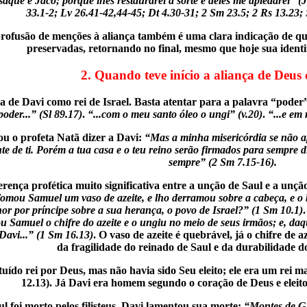
saque e Jacó; porque lhes restaurarei a sorte e deles me apiedarei” 
33.1-2; Lv 26.41-42,44-45; Dt 4.30-31; 2 Sm 23.5; 2 Rs 13.23; S
rofusão de menções à aliança também é uma clara indicação de que 
preservadas, retornando no final, mesmo que hoje sua identifi
2. Quando teve início a aliança de Deus
ha de Davi como rei de Israel. Basta atentar para a palavra “poder
poder...” (Sl 89.17)
.
“...com o meu santo óleo o ungi” (v.20)
.
“...e em
 o profeta Natã dizer a Davi:
“Mas a minha misericórdia se não ap
ante de ti. Porém a tua casa e o teu reino serão firmados para sempre di
sempre” (2 Sm 7.15-16).
rença profética muito significativa entre a unção de Saul e a unçã
omou Samuel um vaso de azeite, e lho derramou sobre a cabeça, e o b
or por príncipe sobre a sua herança, o povo de Israel?” (1 Sm 10.1)
 Samuel o chifre do azeite e o ungiu no meio de seus irmãos; e, daqu
Davi...” (1 Sm 16.13)
. O vaso de azeite é quebrável, já o chifre de 
da fragilidade do reinado de Saul e da durabilidade d
tituído rei por Deus, mas não havia sido Seu eleito; ele era um rei
12.13). Já Davi era homem segundo o coração de Deus e eleito
 foi morto pelos filisteus, Davi lamentou sua morte:
“Montes de Gi