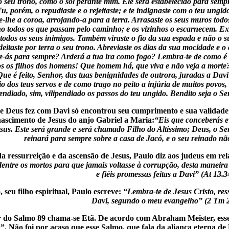
o seu trono, como o sol perante mim. Ele será estabelecido para semp
u, porém, o repudiaste e o rejeitaste; e te indignaste com o teu ungid
-lhe a coroa, arrojando-a para a terra. Arrasaste os seus muros todos;
 todos os que passam pelo caminho; e os vizinhos o escarnecem. Exalt
 todos os seus inimigos. Também viraste o fio da sua espada e não o su
deitaste por terra o seu trono. Abreviaste os dias da sua mocidade e 
e-ás para sempre? Arderá a tua ira como fogo? Lembra-te de como é b
os os filhos dos homens! Que homem há, que viva e não veja a morte?
ue é feito, Senhor, das tuas benignidades de outrora, juradas a Davi
o dos teus servos e de como trago no peito a injúria de muitos povos
pendiado, sim, vilipendiado os passos do teu ungido. Bendito seja 
e Deus fez com Davi só encontrou seu cumprimento e sua validade 
ascimento de Jesus do anjo Gabriel a Maria:
“Eis que conceberás e
us. Este será grande e será chamado Filho do Altíssimo; Deus, o Senh
reinará para sempre sobre a casa de Jacó, e o seu reinado não
a ressurreição e da ascensão de Jesus, Paulo diz aos judeus em re
dentre os mortos para que jamais voltasse à corrupção, desta maneira 
e fiéis promessas feitas a Davi” (At 13.3
 seu filho espiritual, Paulo escreve:
“Lembra-te de Jesus Cristo, res
Davi, segundo o meu evangelho” (2 Tm 2
 do Salmo 89 chama-se Etã. De acordo com Abraham Meister, esse 
a”. Não foi por acaso que esse Salmo, que fala da aliança eterna 