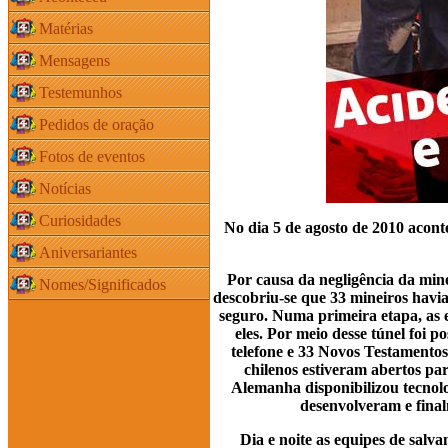
Matérias
Mensagens
Testemunhos
Pedidos de oração
Fotos de eventos
Notícias
Curiosidades
No dia 5 de agosto de 2010 acon
Aniversariantes
Por causa da negligência da min
Nomes/Significados
descobriu-se que 33 mineiros havi
seguro. Numa primeira etapa, as 
eles. Por meio desse túnel foi 
telefone e 33 Novos Testamentos
chilenos estiveram abertos par
Alemanha disponibilizou tecnolo
desenvolveram e fina
Dia e noite as equipes de salv