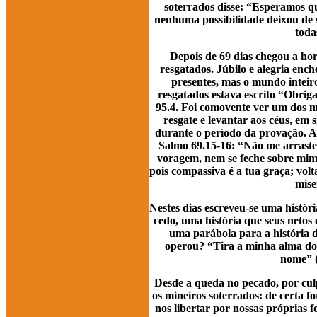
soterrados disse: “Esperamos que
nenhuma possibilidade deixou de 
toda
Depois de 69 dias chegou a ho
resgatados. Júbilo e alegria en
presentes, mas o mundo inteiro
resgatados estava escrito “Obriga
95.4. Foi comovente ver um dos mi
resgate e levantar aos céus, em 
durante o período da provação. A 
Salmo 69.15-16: “Não me arraste
voragem, nem se feche sobre mim
pois compassiva é a tua graça; vol
mise
Nestes dias escreveu-se uma históri
cedo, uma história que seus netos 
uma parábola para a história 
operou? “Tira a minha alma do 
nome” (
Desde a queda no pecado, por cu
os mineiros soterrados: de certa 
nos libertar por nossas próprias 