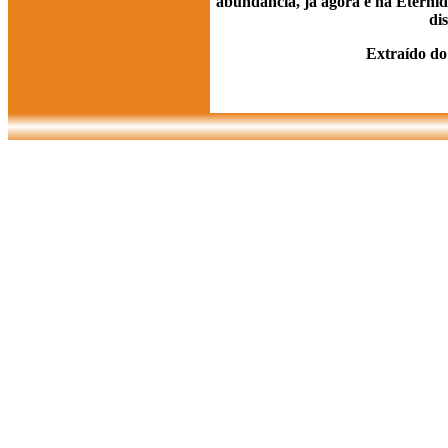
abundância, já agora e na Eternid
di
Extraído d