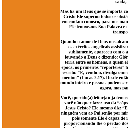
saída,
Mas há um Deus que se importa com 
Cristo Ele superou todos os obst
em contato conosco, para nos man
Ele trouxe-nos Sua Palavra e u
transpo
Quando o amor de Deus nos alcanço
os exércitos angelicais assisti
subitamente, apareceu com o an
louvando a Deus e dizendo: Glóri
terra entre os homens, a quem e
época, os primeiros “repórteres” f
escrito: “E, vendo-o, divulgaram o
menino” (Lucas 2.17). Desde entã
mundo inteiro e pessoas podem ser
agora, mas par
Você, querido(a) leitor(a): já tem 
você não quer fazer uso da “cáp
Jesus Cristo? Ele mesmo diz: “Eu
ninguém vem ao Pai senão por mim”
pois somente Ele é capaz de 
proporcionando-lhe o perdão dos