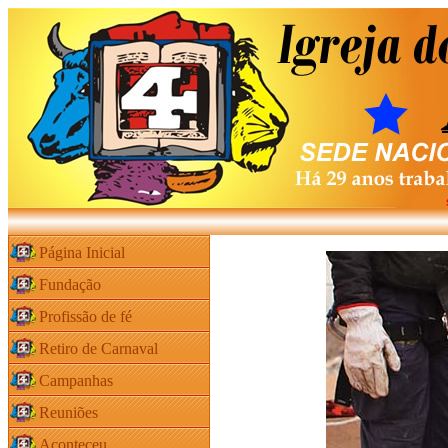
Página Inicial
Fundação
Profissão de fé
Retiro de Carnaval
Campanhas
Reuniões
Aconteceu