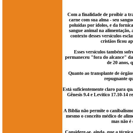
Com a finalidade de proibir a tr
carne com sua alma - seu sangue
poluídas por ídolos, e da forni
sangue animal na alimentação, 
contexto desses versículos escl
cristãos ficou 
Esses versículos também sofr
permaneceu "fora do alcance" da
de 20 anos, 
Quanto ao transplante de órgãos
repugnante qu
Está suficientemente claro para qual
Gênesis 9.4 e Levítico 17.10-14
A Bíblia não permite o canibalism
mesmo o conceito médico de alime
mas não é 
Considere-se, ainda, que a técnic