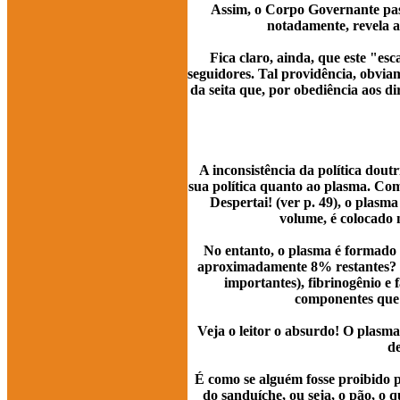
Assim, o Corpo Governante pass
notadamente, revela a
Fica claro, ainda, que este "es
seguidores. Tal providência, obvia
da seita que, por obediência aos d
A inconsistência da política dout
sua política quanto ao plasma. Com
Despertai! (ver p. 49), o plasm
volume, é colocado 
No entanto, o plasma é formado 
aproximadamente 8% restantes? Os
importantes), fibrinogênio e 
componentes que 
Veja o leitor o absurdo! O plasm
d
É como se alguém fosse proibido 
do sanduíche, ou seja, o pão, o 