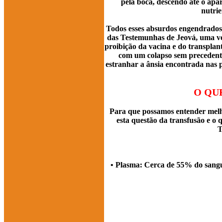
pela boca, descendo até o apa
nutrie
Todos esses absurdos engendrados
das Testemunhas de Jeová, uma vez
proibição da vacina e do transplan
com um colapso sem precedent
estranhar a ânsia encontrada nas p
O QU
Para que possamos entender melho
esta questão da transfusão e o
T
• Plasma: Cerca de 55% do sangue