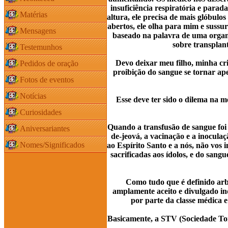
insuficiência respiratória e para
Matérias
altura, ele precisa de mais glóbulo
abertos, ele olha para mim e suss
Mensagens
baseado na palavra de uma orga
sobre transplant
Testemunhos
Devo deixar meu filho, minha cr
Pedidos de oração
proibição do sangue se tornar ap
Fotos de eventos
Notícias
Esse deve ter sido o dilema na 
Curiosidades
Quando a transfusão de sangue foi
Aniversariantes
de-jeová, a vacinação e a inocul
Nomes/Significados
ao Espírito Santo e a nós, não vos 
sacrificadas aos ídolos, e do sang
Como tudo que é definido arb
amplamente aceito e divulgado in
por parte da classe médica 
Basicamente, a STV (Sociedade To