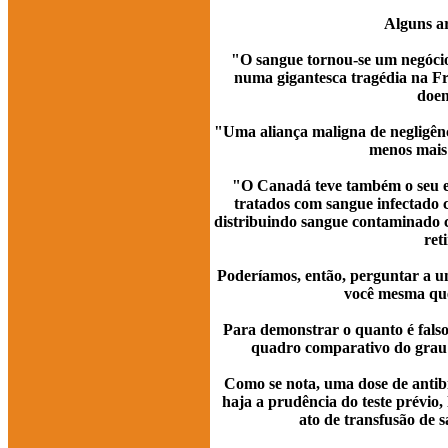
Alguns ar
"O sangue tornou-se um negócio 
numa gigantesca tragédia na F
doen
"Uma aliança maligna de negligênc
menos mais
"O Canadá teve também o seu es
tratados com sangue infectado 
distribuindo sangue contaminado 
ret
Poderíamos, então, perguntar a u
você mesma que
Para demonstrar o quanto é fals
quadro comparativo do grau d
Como se nota, uma dose de antibi
haja a prudência do teste prévio,
ato de transfusão de 