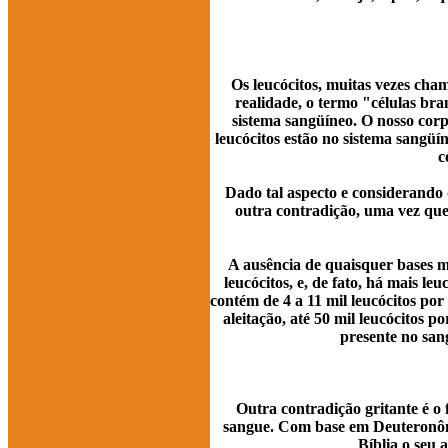
Os leucócitos, muitas vezes cha
realidade, o termo "células bran
sistema sangüíneo. O nosso corp
leucócitos estão no sistema sangü
c
Dado tal aspecto e considerando
outra contradição, uma vez que
A ausência de quaisquer bases mo
leucócitos, e, de fato, há mais l
contém de 4 a 11 mil leucócitos por
aleitação, até 50 mil leucócitos 
presente no sa
Outra contradição gritante é o 
sangue. Com base em Deuteronômi
Bíblia o seu 