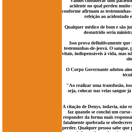
Vamos considerar dois paciente
acidente no qual perdeu muito 
conforme afirmam as testemunhas-d
refeição ao acidentado 
Qualquer médico de bom e são juíz
desnutrido seria ministr
Isso prova definitivamente que
testemunhas-de-jeová. O sangue, pe
vitais, indispensáveis à vida, mas n
si
O Corpo Governante adotou ainda
técn
"Ao realizar uma transfusão, is
seja, colocar nas veias sangue j
A citação de Denys, todavia, não e
faz quando se conclui um curso 
responder da forma mais responsáve
fatalmente quebrada se obedecere
perder. Qualquer pessoa sabe que p