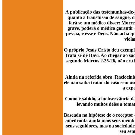
A publicação das testemunhas-de-j
quanto à transfusão de sangue, 
fará se um médico disser: Morre
grave, poderá o médico garantir 
pessoa, e esse é Deus. Não acha q
viola
O próprio Jesus Cristo deu exemplo
Trata-se de Davi. Ao chegar ao sa
segundo Marcos 2.25-26, não era 
Ainda na referida obra, Raciocínio
ele não saiba tratar do caso sem 
a exp
Como é sabido, a inobservância das
levando muitos deles a toma
Baseada na hipótese de o receptor 
amedronta ainda mais seus membro
seus seguidores, mas na sociedad
seu sem