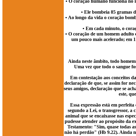
• O coração humano funciona no ri
• Ele bombeia 85 gramas de
• Ao longo da vida o coração bom
• Em cada minuto, o coraç
• O coração de um homem adulto 
um pouco mais acelerado; em 1 
Ainda neste âmbito, todo homem 
Uma vez que todo o sangue fos
Em contestação aos conceitos d
declaração de que, se assim for ne
seus amigos, declaração que se ac
este, qu
Essa expressão está em perfeita
segundo a Lei, o transgressor, a
animal que se encaixasse nas espe
pudesse atender ao propósito da e
Testamento: "Sim, quase todas as
não há perdão" (Hb 9.22). Ainda no