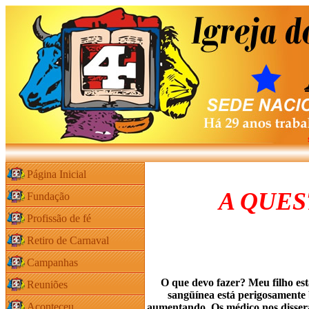
Página Inicial
A QUES
Fundação
Profissão de fé
Retiro de Carnaval
Campanhas
O que devo fazer? Meu filho es
Reuniões
sangüínea está perigosamente b
Aconteceu
aumentando. Os médico nos disser