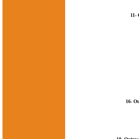
11- 
16- Ou