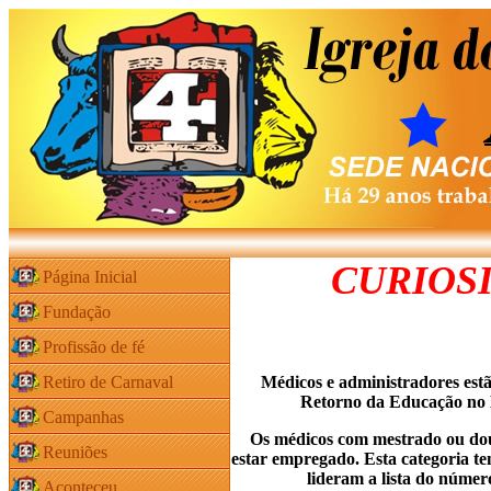
CURIOSI
Página Inicial
Fundação
Profissão de fé
Retiro de Carnaval
Médicos e administradores estã
Retorno da Educação no 
Campanhas
Os médicos com mestrado ou dou
Reuniões
estar empregado. Esta categoria 
lideram a lista do núme
Aconteceu