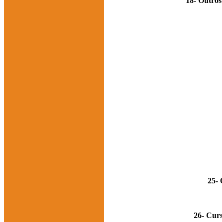
18- Outros
25- 
26- Curs