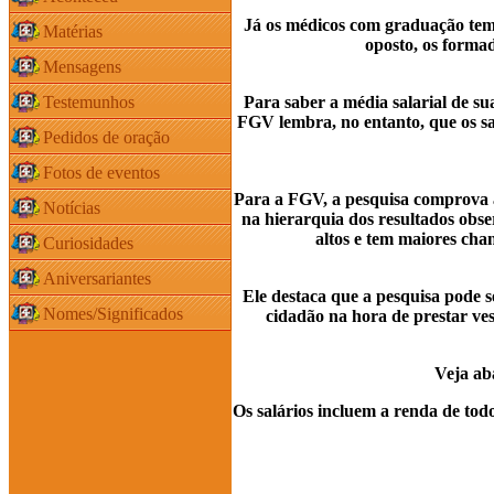
Já os médicos com graduação tem
Matérias
oposto, os formad
Mensagens
Testemunhos
Para saber a média salarial de sua
FGV lembra, no entanto, que os sa
Pedidos de oração
Fotos de eventos
Para a FGV, a pesquisa comprova a 
Notícias
na hierarquia dos resultados obse
altos e tem maiores cha
Curiosidades
Aniversariantes
Ele destaca que a pesquisa pode s
Nomes/Significados
cidadão na hora de prestar ve
Veja aba
Os salários incluem a renda de tod