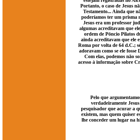
estejam registradas no Alco
Portanto, o caso de Jesus n
Testamento... Ainda que nã
poderíamos ter um prisma n
Jesus era um professor jud
algumas acreditavam que ele e
ordem de Pöncio Pilatos du
ainda acreditavam que ele e
Roma por volta de 64 d.C.; sé
adoravam como se ele fosse 
Com elas, podemos não som
acesso à informação sobre Cr
Pelo que argumentamos 
verdadeiramente Jesus 
pesquisador que acurar a qu
existem, mas quem quiser esc
lhe conceder um lugar na hi