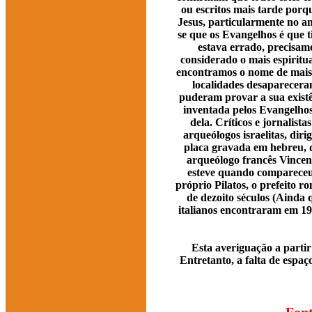
ou escritos mais tarde porq
Jesus, particularmente no an
se que os Evangelhos é que 
estava errado, precisam
considerado o mais espiritua
encontramos o nome de mais v
localidades desaparecera
puderam provar a sua existê
inventada pelos Evangelhos
dela. Críticos e jornalis
arqueólogos israelitas, di
placa gravada em hebreu, d
arqueólogo francês Vincent
esteve quando compareceu d
próprio Pilatos, o prefeito 
de dezoito séculos (Ainda q
italianos encontraram em 1
Esta averiguação a partir
Entretanto, a falta de espa