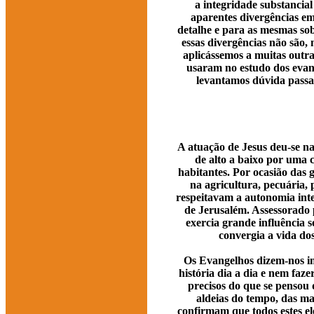
a integridade substancia
aparentes divergências em
detalhe e para as mesmas sob
essas divergências não são, 
aplicássemos a muitas outras
usaram no estudo dos evan
levantamos dúvida passar
A atuação de Jesus deu-se na
de alto a baixo por uma
habitantes. Por ocasião das 
na agricultura, pecuária, 
respeitavam a autonomia inte
de Jerusalém. Assessorado p
exercia grande influência 
convergia a vida dos
Os Evangelhos dizem-nos im
história dia a dia e nem faze
precisos do que se pensou
aldeias do tempo, das man
confirmam que todos estes el