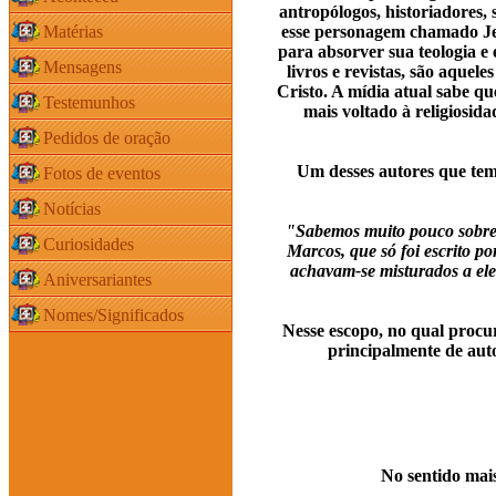
antropólogos, historiadores, 
Matérias
esse personagem chamado Jes
para absorver sua teologia e
Mensagens
livros e revistas, são aque
Cristo. A mídia atual sabe qu
Testemunhos
mais voltado à religiosid
Pedidos de oração
Um desses autores que tem 
Fotos de eventos
Notícias
"Sabemos muito pouco sobre 
Curiosidades
Marcos, que só foi escrito po
achavam-se misturados a elem
Aniversariantes
Nomes/Significados
Nesse escopo, no qual procura
principalmente de aut
No sentido mai