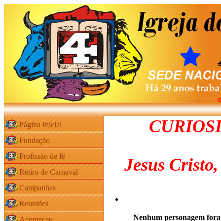
D
CURIOSI
Página Inicial
Fundação
Profissão de fé
Jesus Cristo
Retiro de Carnaval
Campanhas
Reuniões
Nenhum personagem fora t
Aconteceu