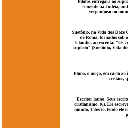
Pilatos entregara ao suplí
somente na Judéia, ond
vergonhoso no mundo 
Suetônio, na Vida dos Doze 
de Roma, tornados sob o
Cláudio, acrescenta: "Os cr
suplício" (Suetônio, Vida do
Plínio, o moço, em carta ao 
cristãos, 
Escritor latino. Seus escr
cristianismo. (6). Ele escr
mundo, Tibério, tendo ele 
p