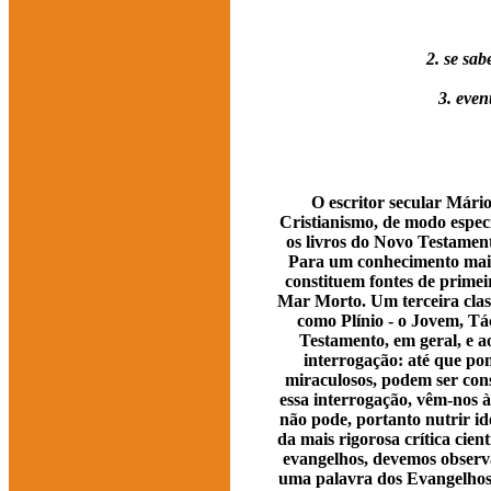
2. se sa
3. even
O escritor secular Mári
Cristianismo, de modo especia
os livros do Novo Testament
Para um conhecimento mais
constituem fontes de primei
Mar Morto. Um terceira class
como Plínio - o Jovem, Tác
Testamento, em geral, e ao
interrogação: até que pon
miraculosos, podem ser cons
essa interrogação, vêm-nos à
não pode, portanto nutrir id
da mais rigorosa crítica cie
evangelhos, devemos observa
uma palavra dos Evangelhos 