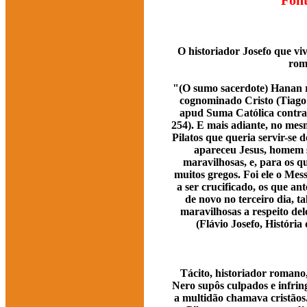
Font
O historiador Josefo que vi
rom
"(O sumo sacerdote) Hanan r
cognominado Cristo (Tiago 
apud Suma Católica contra 
254). E mais adiante, no mes
Pilatos que queria servir-se
apareceu Jesus, homem sá
maravilhosas, e, para os q
muitos gregos. Foi ele o Mes
a ser crucificado, os que an
de novo no terceiro dia, t
maravilhosas a respeito dele
(Flávio Josefo, História 
Tácito, historiador romano
Nero supôs culpados e infrin
a multidão chamava cristãos.